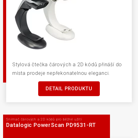
Stylová čtečka čárových a 2D kódů přináší do
místa prodeje nepřekonatelnou eleganci.
DETAIL PRODUKTU
Snímač čárových a 2D kódů pro běžné užití
Datalogic PowerScan PD9531-RT