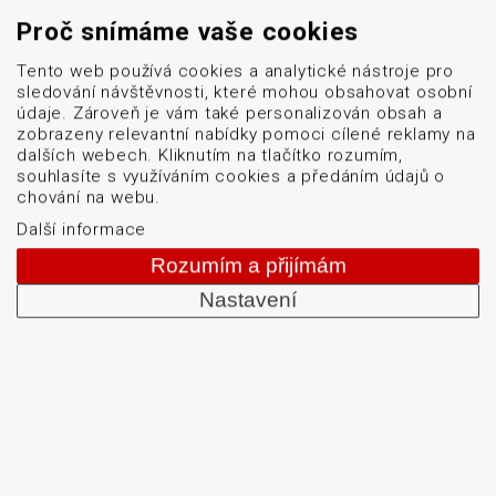
Kontakt
Proč snímáme vaše cookies
GDPR
Mapa stránek
Tento web používá cookies a analytické nástroje pro
sledování návštěvnosti, které mohou obsahovat osobní
Cookies
údaje. Zároveň je vám také personalizován obsah a
zobrazeny relevantní nabídky pomoci cílené reklamy na
obchod@datascan.cz
dalších webech. Kliknutím na tlačítko rozumím,
souhlasíte s využíváním cookies a předáním údajů o
+420 513 035 401
chování na webu.
Další informace
Rozumím a přijímám
Od roku 1992 dodáváme systémy pro čtení a tisk
Nastavení
čárových kódů: snímače čárových kódů, tiskárny karet
a etiket, mobilní terminály, aplikátory etiket, systémy
strojového vidění, software, bezdrátové sítě, etikety a
barvicí pásky. Školíme a servisujeme. Mezi naši
specializaci patří: termotiskárny, bezdrátové čtečky
čárových kódů, tiskárny samolepicích štítků a etiket.