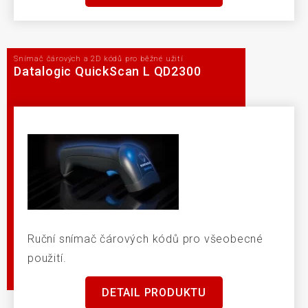
Snímač čárových a 2D kódů pro běžné užití
Datalogic QuickScan L QD2300
Ruční snímač čárových kódů pro všeobecné
použití.
DETAIL PRODUKTU