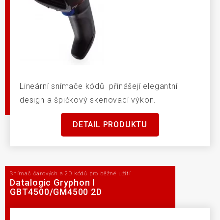
Lineární snímače kódů přinášejí elegantní
design a špičkový skenovací výkon.
DETAIL PRODUKTU
Snímač čárových a 2D kódů pro běžné užití
Datalogic Gryphon I
GBT4500/GM4500 2D