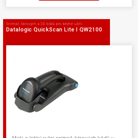
Snímač čárových a 2D kódů pro běžné užití
Datalogic QuickScan Lite I QW2100