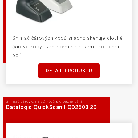
Snímač čárových kódů snadno skenuje dlouhé
čárové kódy i vzhledem k širokému zornému
poli.
DETAIL PRODUKTU
Snímač čárových a 2D kódů pro běžné užití
Datalogic QuickScan I QD2500 2D