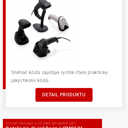
Snímač kódů zajišťuje rychlé čtení prakticky
jakýchkoliv kódů.
DETAIL PRODUKTU
Snímač čárových a 2D kódů pro běžné užití