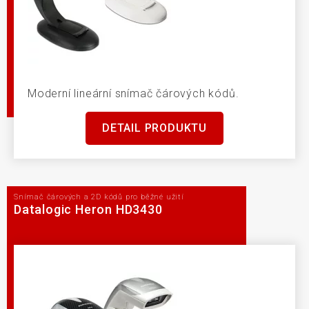
Moderní lineární snímač čárových kódů.
DETAIL PRODUKTU
Snímač čárových a 2D kódů pro běžné užití
Datalogic Heron HD3430