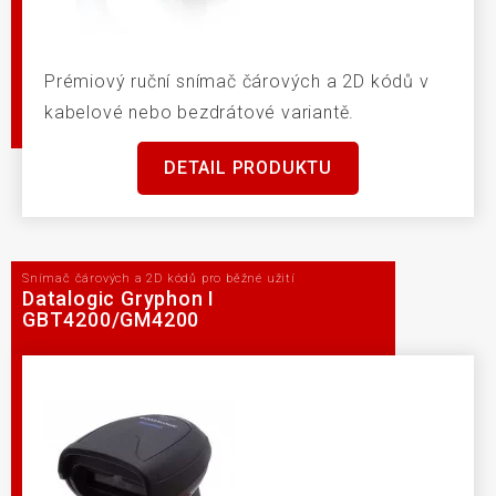
Prémiový ruční snímač čárových a 2D kódů v
kabelové nebo bezdrátové variantě.
DETAIL PRODUKTU
Snímač čárových a 2D kódů pro běžné užití
Datalogic Gryphon I
GBT4200/GM4200