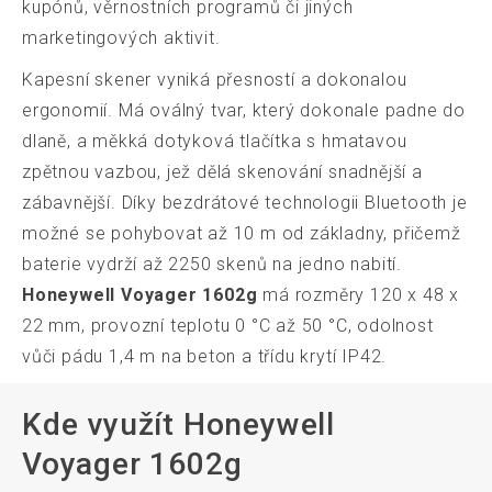
kupónů, věrnostních programů či jiných
marketingových aktivit.
Kapesní skener vyniká přesností a dokonalou
ergonomií. Má oválný tvar, který dokonale padne do
dlaně, a měkká dotyková tlačítka s hmatavou
zpětnou vazbou, jež dělá skenování snadnější a
zábavnější. Díky bezdrátové technologii Bluetooth je
možné se pohybovat až 10 m od základny, přičemž
baterie vydrží až 2250 skenů na jedno nabití.
Honeywell Voyager 1602g
má rozměry 120 x 48 x
22 mm, provozní teplotu 0 °C až 50 °C, odolnost
vůči pádu 1,4 m na beton a třídu krytí IP42.
Kde využít Honeywell
Voyager 1602g