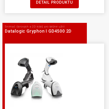
DETAIL PRODUKTU
Snímač čárových a 2D kódů pro běžné užití
Datalogic Gryphon I GD4500 2D