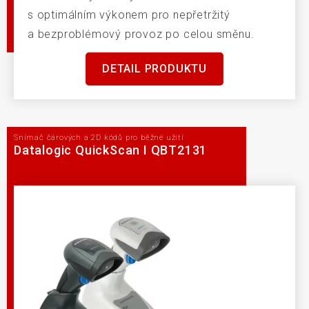
s optimálním výkonem pro nepřetržitý
a bezproblémový provoz po celou směnu.
DETAIL PRODUKTU
Snímač čárových a 2D kódů pro běžné užití
Datalogic QuickScan I QBT2131