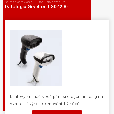
Snímač čárových a 2D kódů pro běžné užití
Datalogic Gryphon I GD4200
Drátový snímač kódů přináší elegantní design a
vynikající výkon skenování 1D kódů.