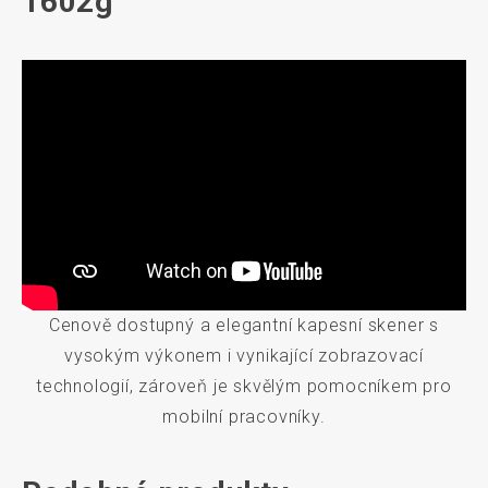
1602g
Cenově dostupný a elegantní kapesní skener s
vysokým výkonem i vynikající zobrazovací
technologií, zároveň je skvělým pomocníkem pro
mobilní pracovníky.