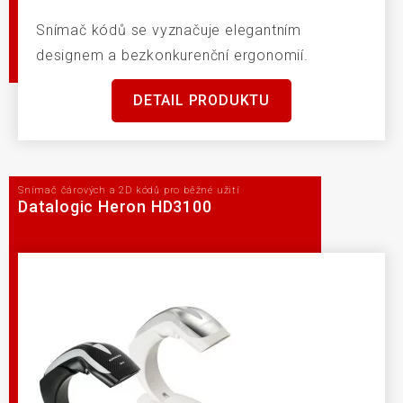
Snímač kódů se vyznačuje elegantním
designem a bezkonkurenční ergonomií.
DETAIL PRODUKTU
Snímač čárových a 2D kódů pro běžné užití
Datalogic Heron HD3100