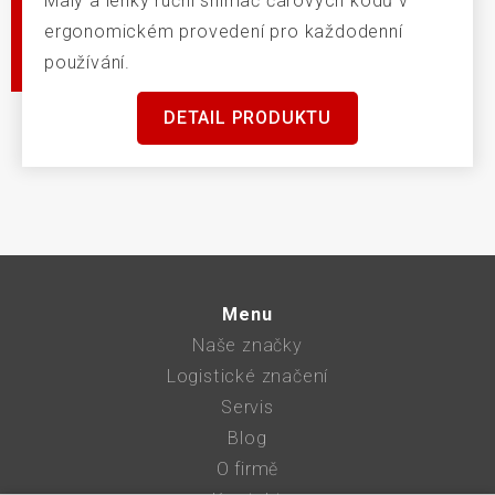
Malý a lehký ruční snímač čárových kódů v
ergonomickém provedení pro každodenní
používání.
DETAIL PRODUKTU
Menu
Naše značky
Logistické značení
Servis
Blog
O firmě