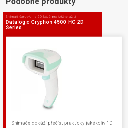
Podobné produkty
Snímač čárových a 2D kódů pro běžné užití
Datalogic Gryphon 4500-HC 2D
Series
Snímače dokáží přečíst prakticky jakékoliv 1D