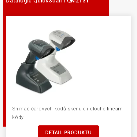
Datalogic QuickScan I QM2131
Snímač čárových kódů skenuje i dlouhé lineární
kódy.
DETAIL PRODUKTU