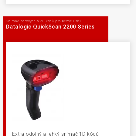
Snímač čárových a 2D kódů pro běžné užití
Datalogic QuickScan 2200 Series
Extra odolný a lehký snímač 1D kódů