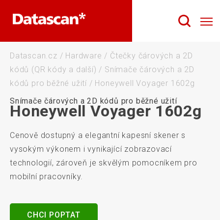
Datascan.cz
/
Hardware
/
Čtečky čárových a 2D
kódů (QR kódy a další)
/
Snímače čárových a 2D
kódů pro běžné užití
/
Honeywell Voyager 1602g
Snímače čárových a 2D kódů pro běžné užití
Honeywell Voyager 1602g
Cenově dostupný a elegantní kapesní skener s
vysokým výkonem i vynikající zobrazovací
technologií, zároveň je skvělým pomocníkem pro
mobilní pracovníky.
CHCI POPTAT