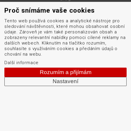
O firmě
Proč snímáme vaše cookies
Kontakt
Tento web používá cookies a analytické nástroje pro
GDPR
sledování návštěvnosti, které mohou obsahovat osobní
Mapa stránek
údaje. Zároveň je vám také personalizován obsah a
zobrazeny relevantní nabídky pomoci cílené reklamy na
Cookies
dalších webech. Kliknutím na tlačítko rozumím,
souhlasíte s využíváním cookies a předáním údajů o
chování na webu.
obchod@datascan.cz
Další informace
+420 513 035 401
Rozumím a přijímám
Nastavení
Od roku 1992 dodáváme systémy pro čtení a tisk
čárových kódů: snímače čárových kódů, tiskárny karet
a etiket, mobilní terminály, aplikátory etiket, systémy
strojového vidění, software, bezdrátové sítě, etikety a
barvicí pásky. Školíme a servisujeme. Mezi naši
specializaci patří: termotiskárny, bezdrátové čtečky
čárových kódů, tiskárny samolepicích štítků a etiket.