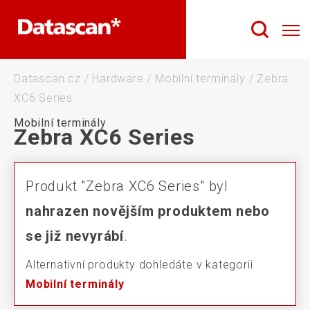
Datascan.cz
/
Hardware
/
Mobilní terminály
/
Zebra
XC6 Series
Mobilní terminály
Zebra XC6 Series
Produkt "Zebra XC6 Series" byl
nahrazen novějším produktem nebo
se již nevyrábí
.
Alternativní produkty dohledáte v kategorii
Mobilní terminály