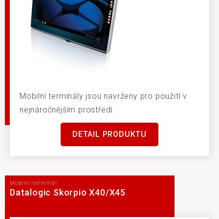
Mobilní terminály jsou navrženy pro použití v
nejnáročnějším prostředí.
DETAIL PRODUKTU
Mobilní terminál
Datalogic Skorpio X40/X45