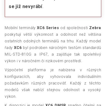
se již nevyrábí
.
Mobilní terminály
XC6 Series
od společnosti
Zebra
poskytují větší výkonnost a odolnost než většina
ostatních odolných terminálů na trhu. Každý model
řady
XC6
byl podroben náročným testům standardů
MIL-STD-810G a IP67, a zajišťuje tak spolehlivý
výkon i v náročném či rizikovém prostředí.
Výpočetní platforma je nabízena v různých
konfiguracích, aby vyhovovala individuálním
požadavkům různých pracovišť. Každý z těchto
modelů však nabízí stejnou odolnost a vysoký
výkon.
K dispozici je model
XC6 DMSR
snadno čitelný na