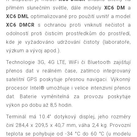
přímém slunečním světle, dále modely
XC6 DM
a
XC6 DML
optimalizované pro použití uvnitř a model
XC6 DMCR
s ochranou proti vniknutí nečistot a
odolností proti čisticím prostředkům do prostředí,
kde je vyžadováno udržování čistoty (laboratoře,
výzkum a vývoj apod.).
Technologie 3G, 4G LTE, WiFi či Bluetooth zajišťují
přenos dat v reálném čase, zatímco integrovaný
satelitní GPS poskytuje přesnou navigaci. Výkonný
procesor Intel® umožňuje i velice intenzivní přenos
dat. Baterie vyměnitelná za provozu poskytuje
výkon po dobu až 8,5 hodin.
Terminál má 10.4” dotykový displej, jeho rozměry
činí 284,4 x 209,5 x 40,7 mm, váha 2,4 kg. Provozní
teplota se pohybuje od -34 °C do 60 °C (u modelu