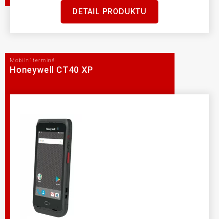
DETAIL PRODUKTU
Mobilní terminál
Honeywell CT40 XP