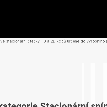
vé stacionární čtečky 1D a 2D kódů určené do výrobního p
 kategorie Stacionární sn