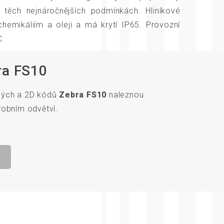
 těch nejnáročnějších podmínkách. Hliníkové
chemikáliím a oleji a má krytí IP65. Provozní
C.
ra FS10
vých a 2D kódů
Zebra FS10
naleznou
robním odvětví.