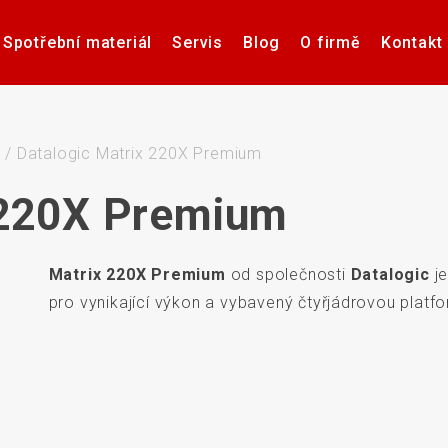
Spotřební materiál
Servis
Blog
O firmě
Kontakt
Software pro návrh, tisk a
Příslušenství k tiskárnám
Tiskárny samolepicích
Poptávka hardware
Případové studie
Videa – manuály
Software pro
Zdravotnick
Pultové p
správu etiket
štítků
karet
sní
e
/
Datalogic Matrix 220X Premium
 220X Premium
Matrix 220X Premium
od společnosti
Datalogic
je
če
Aplikátory etiket
Systémy stro
pro vynikající výkon a vybavený čtyřjádrovou plat
Elektronické teplotní
Interakti