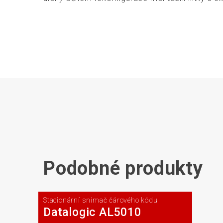
Podobné produkty
Stacionární snímač čárového kódu
Datalogic AL5010