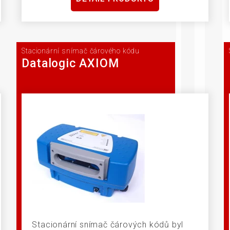
Stacionární snímač čárového kódu
Datalogic AXIOM
Stacionární snímač čárových kódů byl