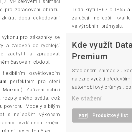
 1,2 MPixelovému snímači
mě pro zpracování obrazu.
Třída krytí IP67 a IP65 
 zkrátit dobu dekódování
zaručují nejlepší kvali
ve výrobním průmyslu.
 výkonu pro zákazníky se
Kde využít Dat
ty a zároveň do rychlejší
 zachytit a zpracovat
Premium
daném časovém období.
Stacionární snímač 2D k
 flexibilním osvětlovacím
nalezne využití především 
ium
perfektním pro čtení
automobilový průmysl, ob
Marking). Zařízení nabízí
Ke stažení
 rozptýleného světla, což
pu povrchu. Modely s bílým
at s nejlepším výkonem
Produktový list
 snadnou vzdálenou změnu
émní flexibilitou čtení.