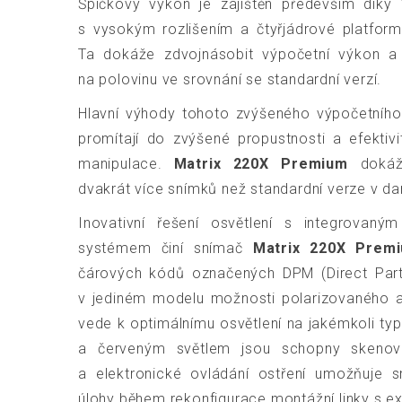
Špičkový výkon je zajištěn především díky
s vysokým rozlišením a čtyřjádrové platfor
Ta dokáže zdvojnásobit výpočetní výkon a
na polovinu ve srovnání se standardní verzí.
Hlavní výhody tohoto zvýšeného výpočetního
promítají do zvýšené propustnosti a efektivi
manipulace.
Matrix 220X Premium
dokáže
dvakrát více snímků než standardní verze v 
Inovativní řešení osvětlení s integrovaným
systémem činí snímač
Matrix 220X Prem
čárových kódů označených DPM (Direct Part 
v jediném modelu možnosti polarizovaného a
vede k optimálnímu osvětlení na jakémkoli ty
a červeným světlem jsou schopny skenov
a elektronické ovládání ostření umožňuje
úlohy během rekonfigurace montážní linky s extr