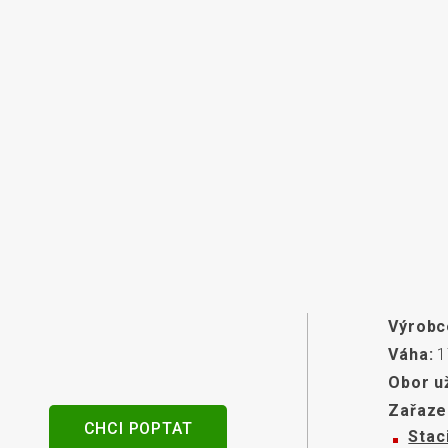
senzory
Výrobc
Váha:
1
Obor už
Zařaze
CHCI POPTAT
Stac