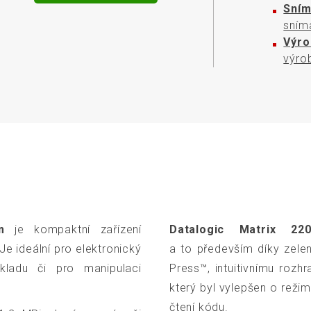
Sním
sním
Výro
výro
m
je kompaktní zařízení
Datalogic Matrix 22
e ideální pro elektronický
a to především díky zele
kladu či pro manipulaci
Press™, intuitivnímu roz
který byl vylepšen o reži
čtení kódu.