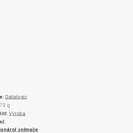
rozměrů
e:
Datalogic
73 g
ití:
Výroba
ní:
ionární snímače