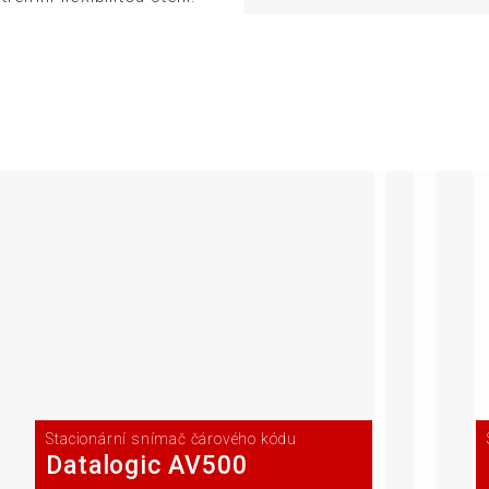
Stacionární snímač čárového kódu
Datalogic AV500