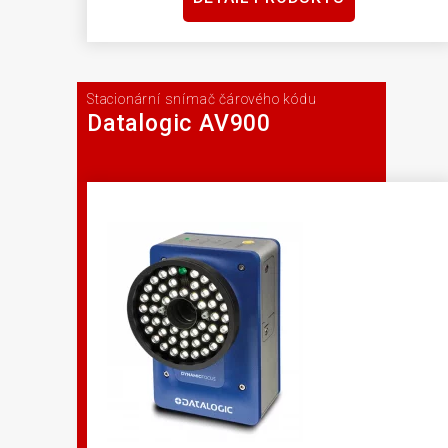
Stacionární snímač čárového kódu
Datalogic AV900