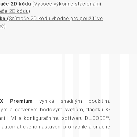
ače 2D kódu
(Vysoce výkonné stacionární
ače 2D kódu)
ba
(Snímače 2D kódu vhodné pro použití ve
bě)
0X Premium
vyniká snadným použitím,
ným a červeným bodovým světlům, tlačítku X-
hraní HMI a konfiguračnímu softwaru DL.CODE™,
m automatického nastavení pro rychlé a snadné