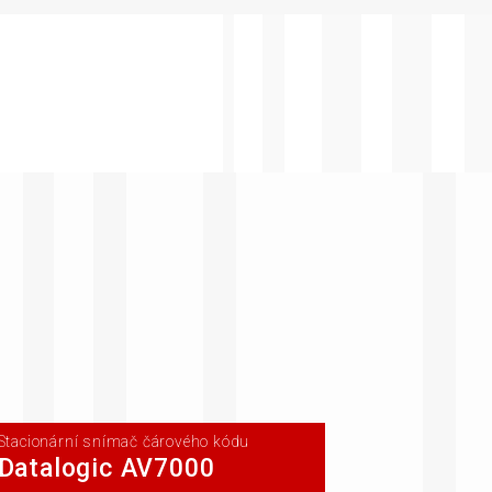
Stacionární snímač čárového kódu
Datalogic AV7000