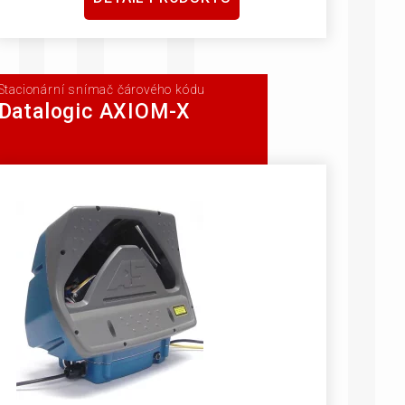
Stacionární snímač čárového kódu
Datalogic AXIOM-X