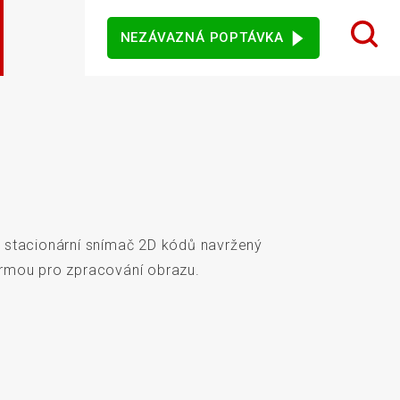
NEZÁVAZNÁ POPTÁVKA
 design karet
ý sortiment
rezentační
Dotykové monitory
Ostatní software
mače
 stacionární snímač 2D kódů navržený
jového vidění
Senzory
formou pro zpracování obrazu.
vní kiosky
Automatické měření