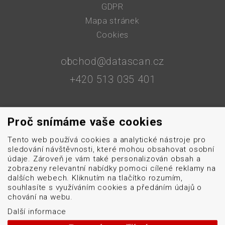
GDPR
Mapa stránek
Cookies
obchod@datascan.cz
+420 513 035 401
Od roku 1992 dodáváme systémy pro čtení a tisk
Proč snímáme vaše cookies
čárových kódů: snímače čárových kódů, tiskárny karet
Tento web používá cookies a analytické nástroje pro
a etiket, mobilní terminály, aplikátory etiket, systémy
sledování návštěvnosti, které mohou obsahovat osobní
strojového vidění, software, bezdrátové sítě, etikety a
údaje. Zároveň je vám také personalizován obsah a
barvicí pásky. Školíme a servisujeme. Mezi naši
zobrazeny relevantní nabídky pomoci cílené reklamy na
dalších webech. Kliknutím na tlačítko rozumím,
specializaci patří: termotiskárny, bezdrátové čtečky
souhlasíte s využíváním cookies a předáním údajů o
čárových kódů, tiskárny samolepicích štítků a etiket.
chování na webu.
Další informace
DATASCAN, s.r.o.