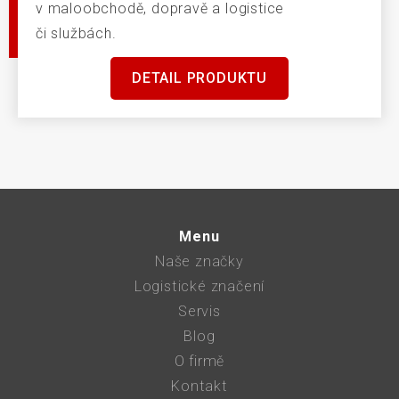
v maloobchodě, dopravě a logistice
či službách.
DETAIL PRODUKTU
Menu
Naše značky
Logistické značení
Servis
Blog
O firmě
Kontakt