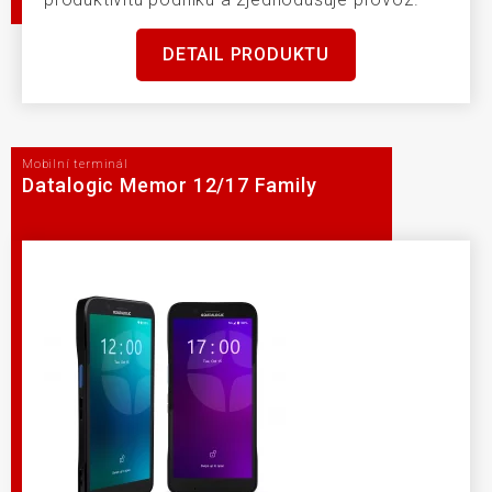
DETAIL PRODUKTU
Mobilní terminál
Datalogic Memor 12/17 Family