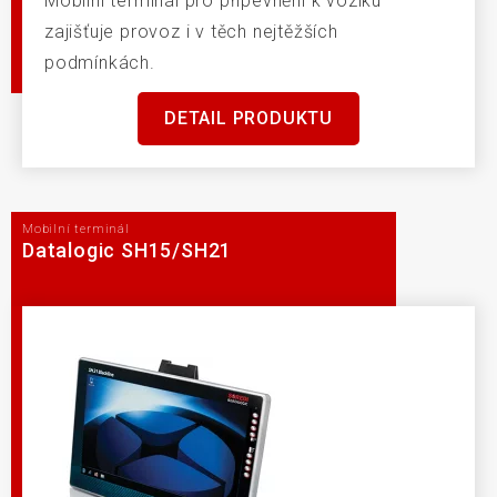
Mobilní terminál pro připevnění k vozíku
zajišťuje provoz i v těch nejtěžších
podmínkách.
DETAIL PRODUKTU
Mobilní terminál
Datalogic SH15/SH21