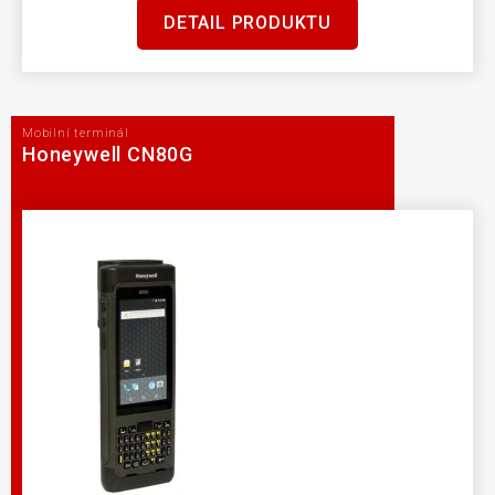
DETAIL PRODUKTU
Mobilní terminál
Honeywell CN80G