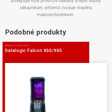
poskytuje nižší provozní náklady a lepší služby
zákazníkům, přičemž zvyšuje loajalitu
maloobchodníkům.
Podobné produkty
Mobilní terminál
Datalogic Falcon X60/X65