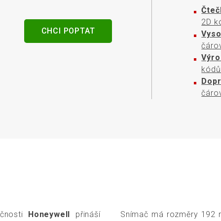
senzory
Čteč
2D k
CHCI POPTAT
Vyso
čáro
Výro
kódů
Dopr
čáro
čnosti
Honeywell
přináší
Snímač má rozměry 192 