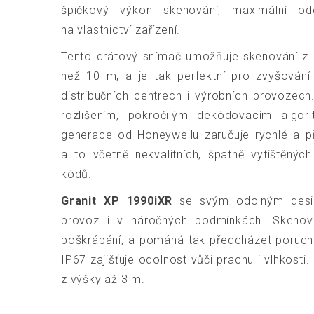
špičkový výkon skenování, maximální od
na vlastnictví zařízení.
Tento drátový snímač umožňuje skenování z bl
než 10 m, a je tak perfektní pro zvyšování 
distribučních centrech i výrobních provozec
rozlišením, pokročilým dekódovacím algo
generace od Honeywellu zaručuje rychlé a p
a to včetně nekvalitních, špatně vytištěný
kódů.
Granit XP 1990iXR
se svým odolným desig
provoz i v náročných podmínkách. Skenov
poškrábání, a pomáhá tak předcházet poruchám
IP67 zajišťuje odolnost vůči prachu i vlhkosti
z výšky až 3 m.