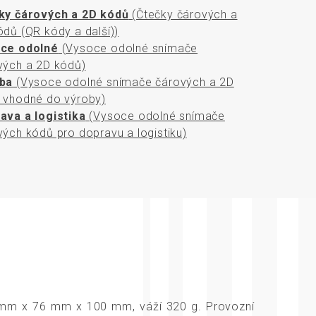
rozměrů
ky čárových a 2D kódů
(Čtečky čárových a
ódů (QR kódy a další))
ce odolné
(Vysoce odolné snímače
vých a 2D kódů)
ba
(Vysoce odolné snímače čárových a 2D
 vhodné do výroby)
ava a logistika
(Vysoce odolné snímače
vých kódů pro dopravu a logistiku)
mm x 76 mm x 100 mm, váží 320 g. Provozní