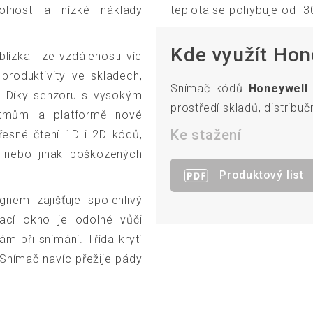
olnost a nízké náklady
teplota se pohybuje od -3
Kde využít Hon
ízka i ze vzdálenosti víc
produktivity ve skladech,
Snímač kódů
Honeywell 
h. Díky senzoru s vysokým
prostředí skladů, distribuč
ritmům a platformě nové
Ke stažení
řesné čtení 1D i 2D kódů,
ch nebo jinak poškozených
Produktový list
nem zajišťuje spolehlivý
ací okno je odolné vůči
 při snímání. Třída krytí
. Snímač navíc přežije pády