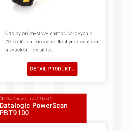
Odolný průmyslový snímač čárových a
2D kódů s mimořádně dlouhým dosahem
a vysokou flexibilitou.
DETAIL PRODUKTU
Čtečka čárových a 2D kódů
Datalogic PowerScan
PBT9100