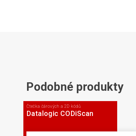
Podobné produkty
Čtečka čárových a 2D kódů
Datalogic CODiScan