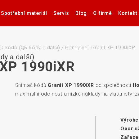
Spotřební materiál
Servis
Blog
O firmě
Kontakt
Software pro návrh, tisk a
Příslušenství k tiskárnám
Tiskárny samolepicích
Poptávka hardware
Případové studie
Videa – manuály
Software pro
Zdravotnick
Pultové p
správu etiket
štítků
karet
sní
D kódů (QR kódy a další)
/
Honeywell Granit XP 1990iXR
dy a další)
 XP 1990iXR
Snímač kódů
Granit XP 1990iXR
od společnosti
Ho
če
Aplikátory etiket
Systémy stro
maximální odolnost a nízké náklady na vlastnictví za
Výrobc
Obor už
Elektronické teplotní
Interakti
Zařaze