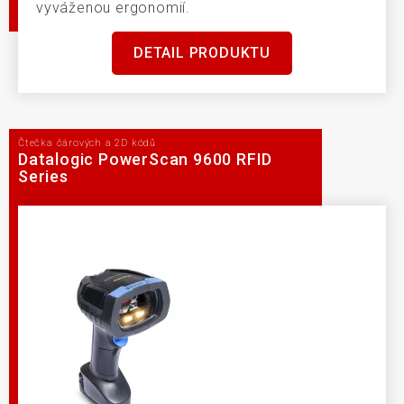
vyváženou ergonomií.
DETAIL PRODUKTU
Čtečka čárových a 2D kódů
Datalogic PowerScan 9600 RFID
Series