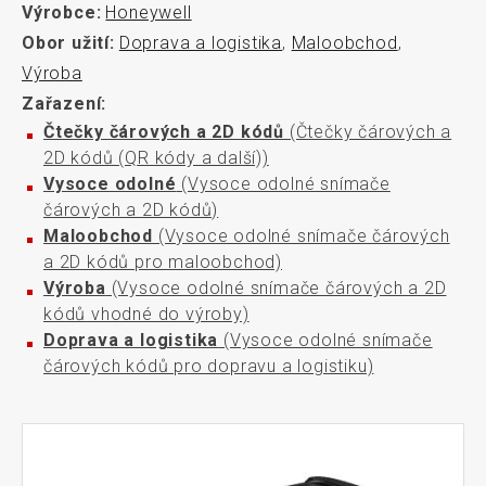
Výrobce:
Honeywell
Obor užití:
Doprava a logistika
,
Maloobchod
,
Výroba
Zařazení:
Čtečky čárových a 2D kódů
(Čtečky čárových a
2D kódů (QR kódy a další))
Vysoce odolné
(Vysoce odolné snímače
čárových a 2D kódů)
Maloobchod
(Vysoce odolné snímače čárových
a 2D kódů pro maloobchod)
Výroba
(Vysoce odolné snímače čárových a 2D
kódů vhodné do výroby)
Doprava a logistika
(Vysoce odolné snímače
čárových kódů pro dopravu a logistiku)