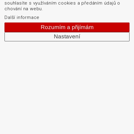
souhlasíte s využíváním cookies a předáním údajů o
chování na webu.
Další informace
Špičkový průmyslový snímač navržený tak, aby
obstál i v těch nejnáročnějších podmínkách.
Rozumím a přijímám
Nastavení
DETAIL PRODUKTU
Menu
Naše značky
Logistické značení
Servis
Blog