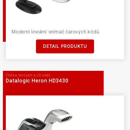
Moderní lineární snímač čárových kódů.
DETAIL PRODUKTU
Čtečka čárových a 2D kódů
Datalogic Heron HD3430