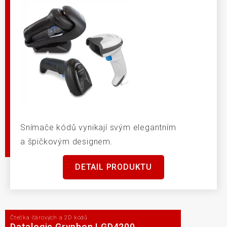
Snímače kódů vynikají svým elegantním
a špičkovým designem.
DETAIL PRODUKTU
Čtečka čárových a 2D kódů
Datalogic Gryphon I GD4200