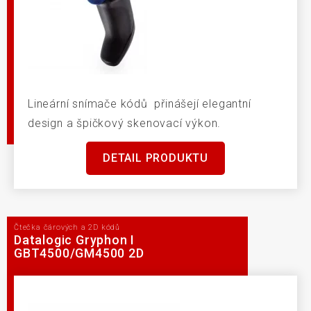
Lineární snímače kódů přinášejí elegantní
design a špičkový skenovací výkon.
DETAIL PRODUKTU
Čtečka čárových a 2D kódů
Datalogic Gryphon I
GBT4500/GM4500 2D