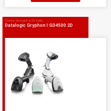
Čtečka čárových a 2D kódů
Datalogic Gryphon I GD4500 2D