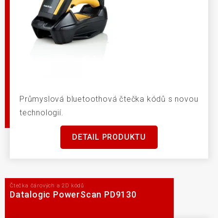
Průmyslová bluetoothová čtečka kódů s novou
technologií.
DETAIL PRODUKTU
Čtečka čárových a 2D kódů
Datalogic PowerScan PD9130