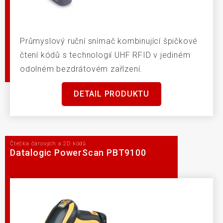
Průmyslový ruční snímač kombinující špičkové
čtení kódů s technologií UHF RFID v jediném
odolném bezdrátovém zařízení.
DETAIL PRODUKTU
Čtečka čárových a 2D kódů
Datalogic PowerScan PBT9100