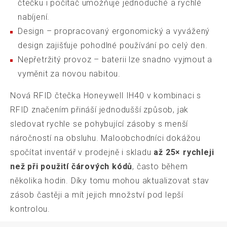
čtečku i počítač umožňuje jednoduché a rychlé
nabíjení.
Design – propracovaný ergonomický a vyvážený
design zajišťuje pohodlné používání po celý den.
Nepřetržitý provoz – baterii lze snadno vyjmout a
vyměnit za novou nabitou.
Nová RFID čtečka Honeywell IH40 v kombinaci s
RFID značením přináší jednodušší způsob, jak
sledovat rychle se pohybující zásoby s menší
náročností na obsluhu. Maloobchodníci dokážou
spočítat inventář v prodejně i skladu
až 25× rychleji
než při použití čárových kódů
, často během
několika hodin. Díky tomu mohou aktualizovat stav
zásob častěji a mít jejich množství pod lepší
kontrolou.