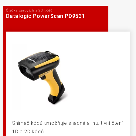
Čtečka čárových a 2D kódů
Datalogic PowerScan PD9531
Snímač kódů umožňuje snadné a intuitivní čtení
1D a 2D kódů.