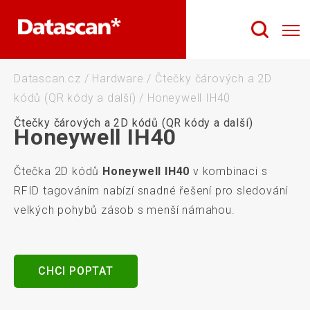
Datascan.cz
/
Hardware
/
Čtečky čárových a 2D
kódů (QR kódy a další)
/
Honeywell IH40
Čtečky čárových a 2D kódů (QR kódy a další)
Honeywell IH40
Čtečka 2D kódů
Honeywell IH40
v kombinaci s
RFID tagováním nabízí snadné řešení pro sledování
velkých pohybů zásob s menší námahou.
CHCI POPTAT