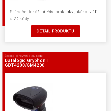
Snímače dokáží přečíst prakticky jakékoliv 1D
a 2D kódy.
DETAIL PRODUKTU
Čtečka čárových a 2D kódů
Datalogic Gryphon I
GBT4200/GM4200