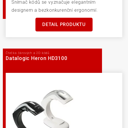
Snímač kódů se vyznačuje elegantním
designem a bezkonkurenční ergonomií.
DETAIL PRODUKTU
Čtečka čárových a 2D kódů
Datalogic Heron HD3100