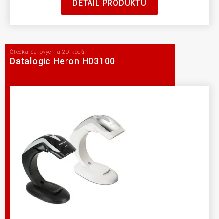
DETAIL PRODUKTU
Čtečka čárových a 2D kódů
Datalogic Heron HD3100