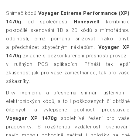
Snímač kódů
Voyager Extreme Performance (XP)
1470g
od společnosti
Honeywell
kombinuje
pokročilé skenování 1D a 2D kódů s mimořádnou
odolností, čímž pomáhá snižovat riziko chyb
a předcházet zbytečným nákladům.
Voyager XP
1470g
zvládne s bezkonkurenční přesností provoz i
v rušných POS aplikacích. Přináší tak lepší
zkušenost jak pro vaše zaměstnance, tak pro vaše
zákazníky.
Díky rychlému a přesnému snímání tištěných i
elektronických kódů, a to i poškozených či obtížně
čitelných, a vylepšené odolnosti představuje
Voyager XP 1470g
spolehlivé řešení pro vaše
pracovníky. S rozšířenou vzdáleností skenování
navíc mohou pohodlně načítat i položky na dně