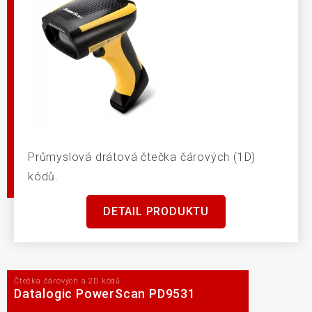
Průmyslová drátová čtečka čárových (1D)
kódů.
DETAIL PRODUKTU
Čtečka čárových a 2D kódů
Datalogic PowerScan PD9531