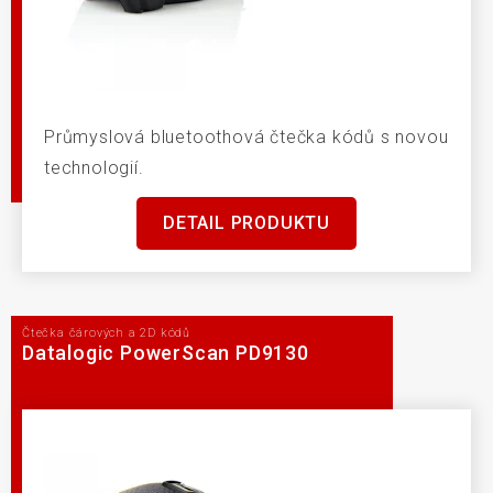
Průmyslová bluetoothová čtečka kódů s novou
technologií.
DETAIL PRODUKTU
Čtečka čárových a 2D kódů
Datalogic PowerScan PD9130