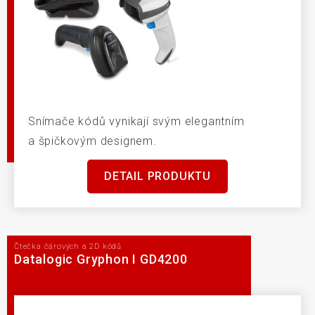
Snímače kódů vynikají svým elegantním
a špičkovým designem.
DETAIL PRODUKTU
Čtečka čárových a 2D kódů
Datalogic Gryphon I GD4200