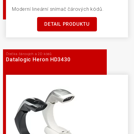
Moderní lineární snímač čárových kódů.
DETAIL PRODUKTU
Čtečka čárových a 2D kódů
Datalogic Heron HD3430