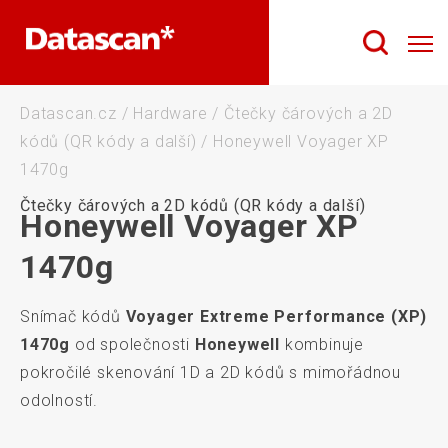
Datascan.cz
/
Hardware
/
Čtečky čárových a 2D
kódů (QR kódy a další)
/
Honeywell Voyager XP
1470g
Čtečky čárových a 2D kódů (QR kódy a další)
Honeywell Voyager XP
1470g
Snímač kódů
Voyager Extreme Performance (XP)
1470g
od společnosti
Honeywell
kombinuje
pokročilé skenování 1D a 2D kódů s mimořádnou
odolností.