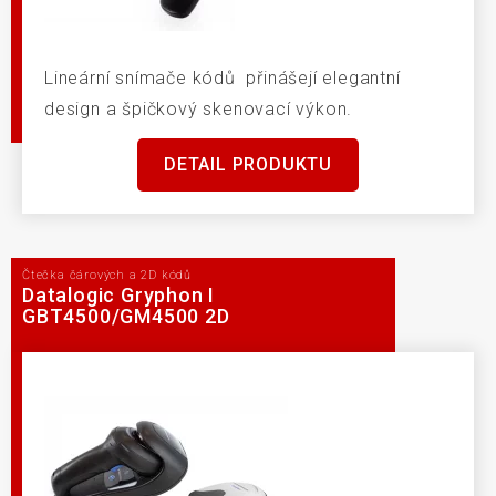
Lineární snímače kódů přinášejí elegantní
design a špičkový skenovací výkon.
DETAIL PRODUKTU
Čtečka čárových a 2D kódů
Datalogic Gryphon I
GBT4500/GM4500 2D