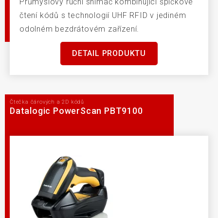
Průmyslový ruční snímač kombinující špičkové
čtení kódů s technologií UHF RFID v jediném
odolném bezdrátovém zařízení.
DETAIL PRODUKTU
Čtečka čárových a 2D kódů
Datalogic PowerScan PBT9100