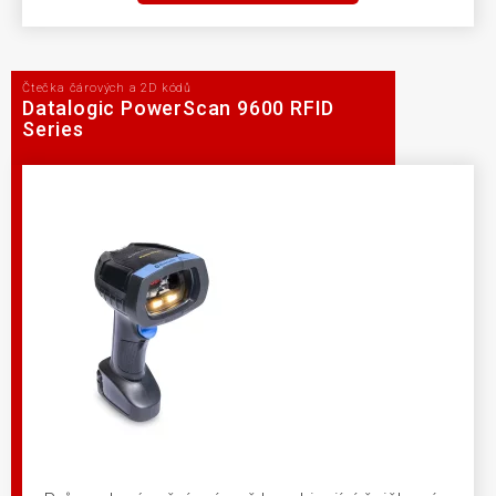
Čtečka čárových a 2D kódů
Datalogic PowerScan 9600 RFID
Series