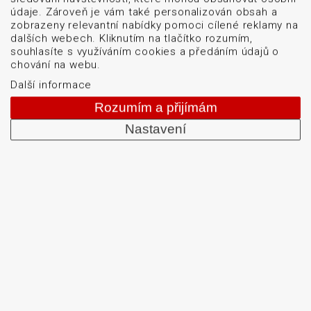
obstál i v těch nejnáročnějších podmínkách.
údaje. Zároveň je vám také personalizován obsah a
zobrazeny relevantní nabídky pomoci cílené reklamy na
dalších webech. Kliknutím na tlačítko rozumím,
DETAIL PRODUKTU
souhlasíte s využíváním cookies a předáním údajů o
chování na webu.
Další informace
Rozumím a přijímám
Nastavení
Menu
Naše značky
Logistické značení
Servis
Blog
O firmě
Kontakt
GDPR