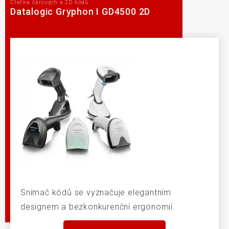
Čtečka čárových a 2D kódů
Datalogic Gryphon I GD4500 2D
Snímač kódů se vyznačuje elegantním
designem a bezkonkurenční ergonomií.