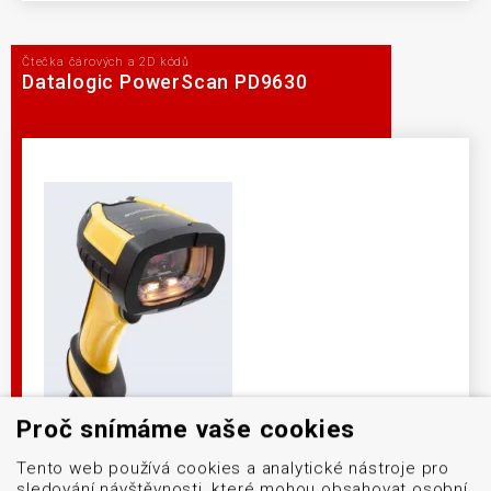
Čtečka čárových a 2D kódů
Datalogic PowerScan PD9630
Proč snímáme vaše cookies
Tento web používá cookies a analytické nástroje pro
Špičkový průmyslový snímač navržený tak, aby
sledování návštěvnosti, které mohou obsahovat osobní