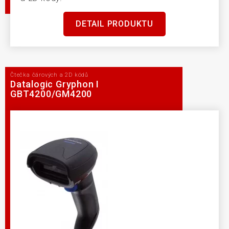
DETAIL PRODUKTU
Čtečka čárových a 2D kódů
Datalogic Gryphon I
GBT4200/GM4200