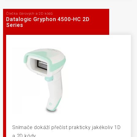
Čtečka čárových a 2D kódů
Datalogic Gryphon 4500-HC 2D
Series
Snímače dokáží přečíst prakticky jakékoliv 1D
a 2D kódy.