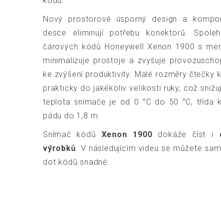
kódů.
Nový prostorově úsporný design a kompo
desce eliminují potřebu konektorů. Spolehl
čárových kódů Honeywell Xenon 1900 s m
minimalizuje prostoje a zvyšuje provozusch
ke zvýšení produktivity. Malé rozměry čtečky
prakticky do jakékoliv velikosti ruky, což sniž
teplota snímače je od 0 °C do 50 °C, třída k
pádu do 1,8 m.
Snímač kódů
Xenon 1900
dokáže číst i
výrobků
. V následujícím videu se můžete sami
dot kódů snadné: