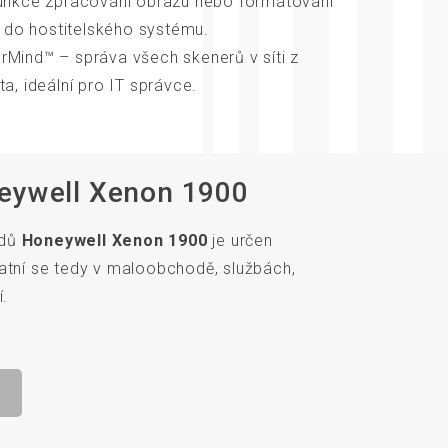
í funkce zpracování obrazu nebo formátování
u do hostitelského systému.
Mind™ – správa všech skenerů v síti z
a, ideální pro IT správce.
neywell Xenon 1900
ódů
Honeywell Xenon 1900
je určen
latní se tedy v maloobchodě, službách,
í.