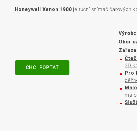
senzory
Honeywell Xenon 1900
je ruční snímač čárových k
Výrobc
Obor už
Zařaze
Čteč
2D k
CHCI POPTAT
Pro 
běžné
Mal
malo
Služ