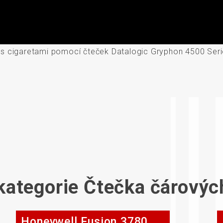
 s cigaretami pomocí čteček Datalogic Gryphon 4500 Ser
 kategorie Čtečka čárovýc
Honeywell Fusion 3780