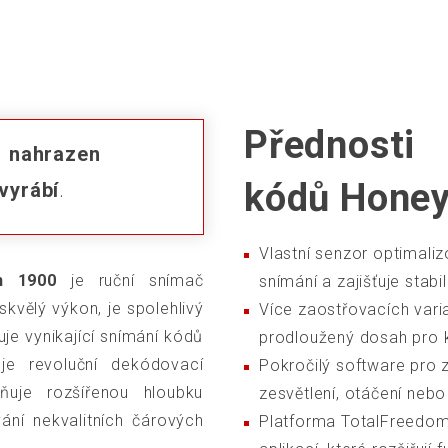
Přednosti
l
nahrazen
kódů Honey
vyrábí
.
Vlastní senzor optimaliz
n 1900
je ruční snímač
snímání a zajišťuje stab
kvělý výkon, je spolehlivý
Více zaostřovacích vari
uje vynikající snímání kódů
prodloužený dosah pro k
je revoluční dekódovací
Pokročilý software pro 
žňuje rozšířenou hloubku
zesvětlení, otáčení nebo
vání nekvalitních čárových
Platforma TotalFreedom™