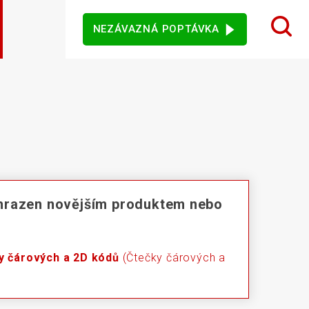
NEZÁVAZNÁ POPTÁVKA
 design karet
ý sortiment
rezentační
Dotykové monitory
Ostatní software
mače
jového vidění
Senzory
hrazen novějším produktem nebo
y čárových a 2D kódů
(Čtečky čárových a
vní kiosky
Automatické měření