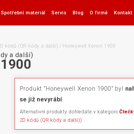
Spotřební materiál
Servis
Blog
O firmě
Kontakt
Software pro návrh, tisk a
Příslušenství k tiskárnám
Tiskárny samolepicích
Poptávka hardware
Případové studie
Videa – manuály
Software pro
Zdravotnick
Pultové p
správu etiket
štítků
karet
sní
D kódů (QR kódy a další)
/
Honeywell Xenon 1900
dy a další)
 1900
če
Aplikátory etiket
Systémy stro
Produkt "Honeywell Xenon 1900" byl
na
se již nevyrábí
.
Alternativní produkty dohledáte v kategorii
Čtečk
2D kódů (QR kódy a další))
Elektronické teplotní
Interakti