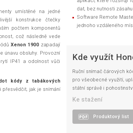
aplikací, které rozšiřuj
dat, bez nutnosti zásah
nenty umístěné na jedné
Software Remote Master
ivější konstrukce čtečky
jednoho vzdáleného míst
enším počtem komponentů
opnost, což následně vede
 kódů
Xenon 1900
zapadají
uje únavu obsluhy. Provozní
Kde využít Ho
rytí IP41 a odolnost vůči
Ruční snímač čárových k
pro všeobecné využití, up
dot kódy z tabákových
státní správě i pohostinstv
 přesvědčit, jak je snímání
Ke stažení
Produktový list