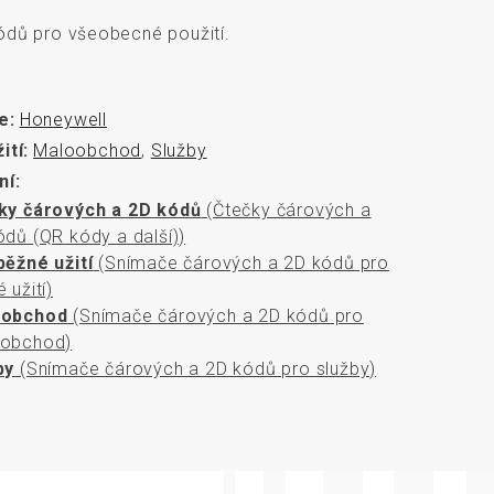
rozměrů
ódů pro všeobecné použití.
e:
Honeywell
ití:
Maloobchod
,
Služby
ní:
ky čárových a 2D kódů
(Čtečky čárových a
ódů (QR kódy a další))
běžné užití
(Snímače čárových a 2D kódů pro
 užití)
oobchod
(Snímače čárových a 2D kódů pro
obchod)
by
(Snímače čárových a 2D kódů pro služby)