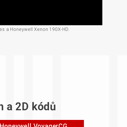
ies a Honeywell Xenon 190X-HD.
h a 2D kódů
Honeywell VoyagerCG