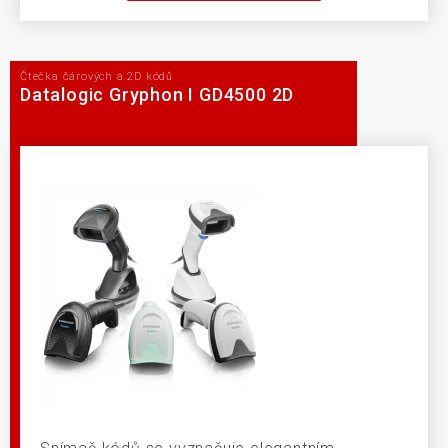
Čtečka čárových a 2D kódů
Datalogic Gryphon I GD4500 2D