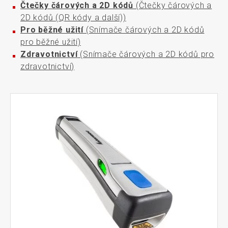
Čtečky čárových a 2D kódů
(Čtečky čárových a
2D kódů (QR kódy a další))
Pro běžné užití
(Snímače čárových a 2D kódů
pro běžné užití)
Zdravotnictví
(Snímače čárových a 2D kódů pro
zdravotnictví)