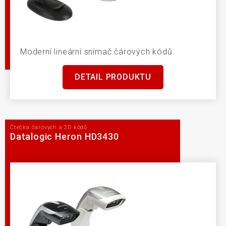
Moderní lineární snímač čárových kódů.
DETAIL PRODUKTU
Čtečka čárových a 2D kódů
Datalogic Heron HD3430