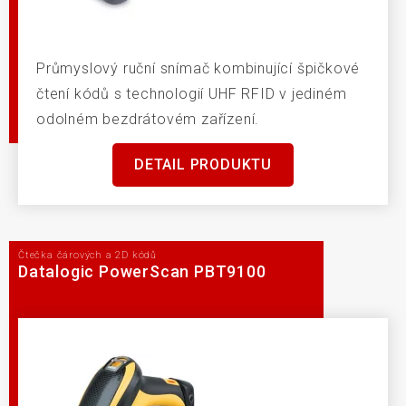
Průmyslový ruční snímač kombinující špičkové
čtení kódů s technologií UHF RFID v jediném
odolném bezdrátovém zařízení.
DETAIL PRODUKTU
Čtečka čárových a 2D kódů
Datalogic PowerScan PBT9100