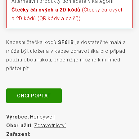
Alternativní produkty dohledáte v kategorii
Čtečky čárových a 2D kódů
(Čtečky čárových
a 2D kódů (QR kódy a další))
Kapesní čtečka kódů
SF61B
je dostatečně malá a
může být uložena v kapse zdravotníka pro případ
použití obou rukou, přičemž je možné k ní ihned
přistoupit.
CHCI POPTAT
Výrobce:
Honeywell
Obor užití:
Zdravotnictví
Zařazení: