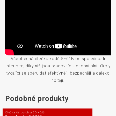
Všeobecná čtečka kódů SF61B od společnosti
Intermec, díky níž jsou pracovníci schopni plnit úkoly
týkající se sběru dat efektivněji, bezpečněji a daleko
hbitěji.
Podobné produkty
Čtečka čárových a 2D kódů