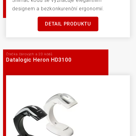
Snímač kódů se vyznačuje elegantním
designem a bezkonkurenční ergonomií.
DETAIL PRODUKTU
Čtečka čárových a 2D kódů
Datalogic Heron HD3100