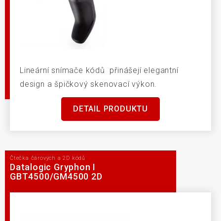
Lineární snímače kódů přinášejí elegantní
design a špičkový skenovací výkon.
DETAIL PRODUKTU
Čtečka čárových a 2D kódů
Datalogic Gryphon I
GBT4500/GM4500 2D