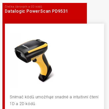
Čtečka čárových a 2D kódů
Datalogic PowerScan PD9531
Snímač kódů umožňuje snadné a intuitivní čtení
1D a 2D kódů.