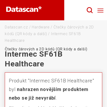
Datascan.cz
/
Hardware
/
Čtečky čárových a 2D
kódů (QR kódy a další)
/
Intermec SF61B
Healthcare
Čtečky čárových a 2D kódů (QR kódy a další)
Intermec SF61B
Healthcare
Produkt "Intermec SF61B Healthcare"
byl
nahrazen novějším produktem
nebo se již nevyrábí
.