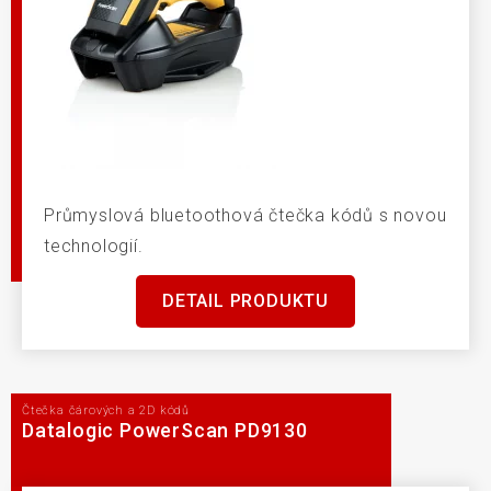
Průmyslová bluetoothová čtečka kódů s novou
technologií.
DETAIL PRODUKTU
Čtečka čárových a 2D kódů
Datalogic PowerScan PD9130