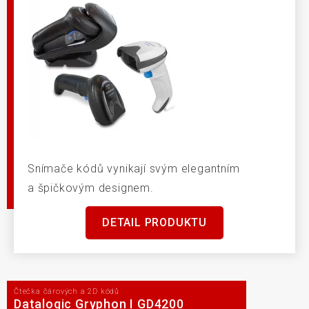
Snímače kódů vynikají svým elegantním
a špičkovým designem.
DETAIL PRODUKTU
Čtečka čárových a 2D kódů
Datalogic Gryphon I GD4200