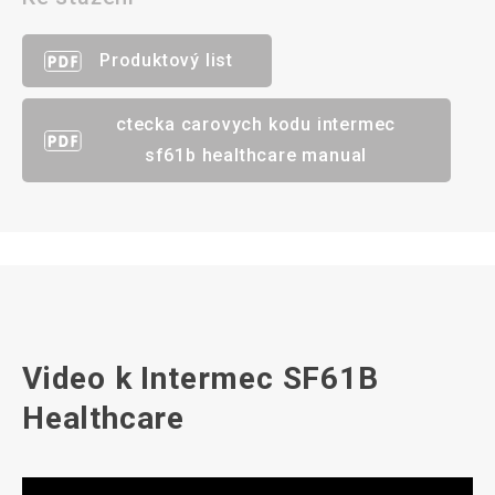
Produktový list
ctecka carovych kodu intermec
sf61b healthcare manual
Video k Intermec SF61B
Healthcare