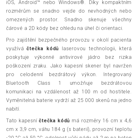
iOS, Android™ nebo Windows®. Díky kompaktním
rozměrům se snadno vejde do nevhodných nebo
omezených prostor. Snadno skenuje všechny
čárové a 2D kódy bez ohledu na úhel či orientaci.
Pro zajištění bezpečného provozu v okolí pacienta
využívá
čtečka kódů
laserovou technologii, která
poskytuje výkonné antivirové jádro bez rizika
poškození zraku. Jako kapesní skener byl navržen
pro celodenní bezdrátový výkon. Integrovaný
Bluetooth Class 1 umožňuje bezdrátovou
komunikaci na vzdálenost až 100 m od hostitele.
Vyměnitelná baterie vydrží až 25 000 skenů na jedno
nabití.
Tato kapesní
čtečka kódů
má rozměry 16 cm x 4,6
cm x 3,9 cm, váhu 184 g (s baterií), provozní teplotu
-20 °C až 50 °C, odolnost vůči pádu až 2 m na beton