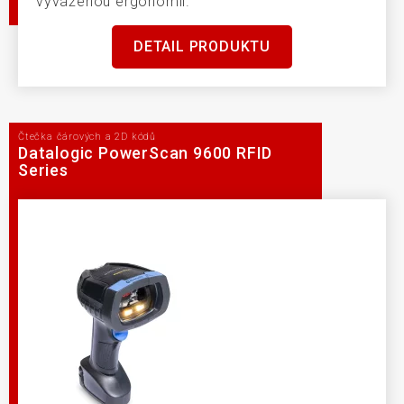
vyváženou ergonomií.
DETAIL PRODUKTU
Čtečka čárových a 2D kódů
Datalogic PowerScan 9600 RFID
Series