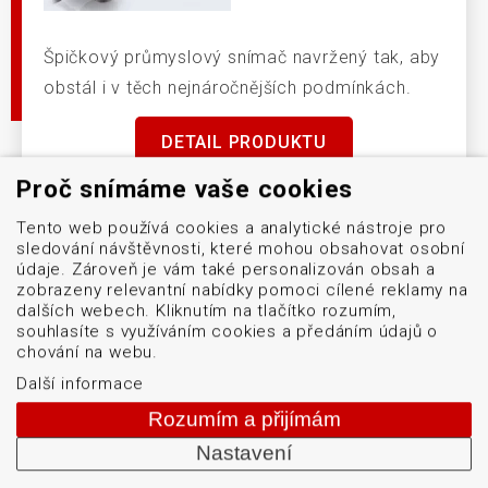
Špičkový průmyslový snímač navržený tak, aby
obstál i v těch nejnáročnějších podmínkách.
DETAIL PRODUKTU
Proč snímáme vaše cookies
Tento web používá cookies a analytické nástroje pro
sledování návštěvnosti, které mohou obsahovat osobní
údaje. Zároveň je vám také personalizován obsah a
zobrazeny relevantní nabídky pomoci cílené reklamy na
dalších webech. Kliknutím na tlačítko rozumím,
souhlasíte s využíváním cookies a předáním údajů o
Menu
chování na webu.
Naše značky
Další informace
Logistické značení
Rozumím a přijímám
Servis
Nastavení
Blog