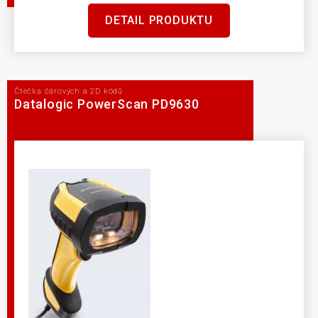
DETAIL PRODUKTU
Čtečka čárových a 2D kódů
Datalogic PowerScan PD9630