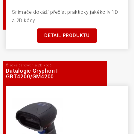
Snímače dokáží přečíst prakticky jakékoliv 1D
a 2D kódy.
DETAIL PRODUKTU
Čtečka čárových a 2D kódů
Datalogic Gryphon I
GBT4200/GM4200