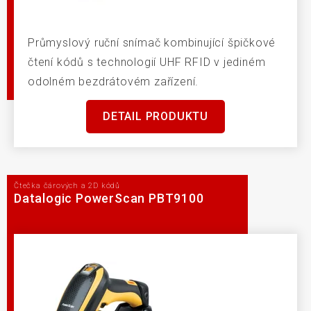
Průmyslový ruční snímač kombinující špičkové
čtení kódů s technologií UHF RFID v jediném
odolném bezdrátovém zařízení.
DETAIL PRODUKTU
Čtečka čárových a 2D kódů
Datalogic PowerScan PBT9100