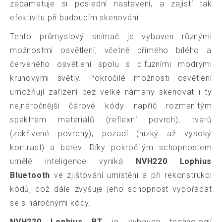
zapamatuje si poslední nastavení, a zajistí tak
efektivitu při budoucím skenování.
Tento průmyslový snímač je vybaven různými
možnostmi osvětlení, včetně přímého bílého a
červeného osvětlení spolu s difuzními modrými
kruhovými světly. Pokročilé možnosti osvětlení
umožňují zařízení bez velké námahy skenovat i ty
nejnáročnější čárové kódy napříč rozmanitým
spektrem materiálů (reflexní povrch), tvarů
(zakřivené povrchy), pozadí (nízký až vysoký
kontrast) a barev. Díky pokročilým schopnostem
umělé inteligence vyniká
NVH220 Lophius
Bluetooth
ve zjišťování umístění a při rekonstrukci
kódů, což dále zvyšuje jeho schopnost vypořádat
se s náročnými kódy.
NVH220 Lophius BT
je vybaven technologií