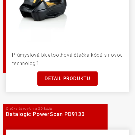
Průmyslová bluetoothová čtečka kódů s novou
technologií.
DETAIL PRODUKTU
Čtečka čárových a 2D kódů
Datalogic PowerScan PD9130