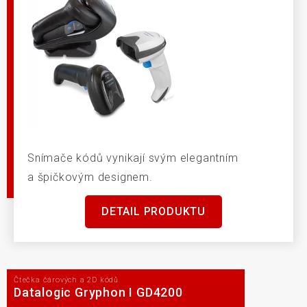
Snímače kódů vynikají svým elegantním
a špičkovým designem.
DETAIL PRODUKTU
Čtečka čárových a 2D kódů
Datalogic Gryphon I GD4200