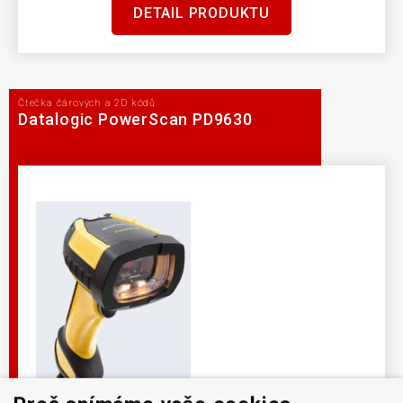
DETAIL PRODUKTU
Čtečka čárových a 2D kódů
Datalogic PowerScan PD9630