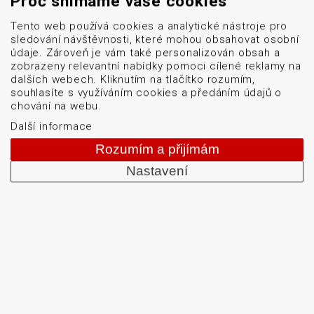
Proč snímáme vaše cookies
Tento web používá cookies a analytické nástroje pro
Špičkový průmyslový snímač navržený tak, aby
sledování návštěvnosti, které mohou obsahovat osobní
obstál i v těch nejnáročnějších podmínkách.
údaje. Zároveň je vám také personalizován obsah a
zobrazeny relevantní nabídky pomoci cílené reklamy na
dalších webech. Kliknutím na tlačítko rozumím,
DETAIL PRODUKTU
souhlasíte s využíváním cookies a předáním údajů o
chování na webu.
Další informace
Rozumím a přijímám
Nastavení
Menu
Naše značky
Logistické značení
Servis
Blog
O firmě