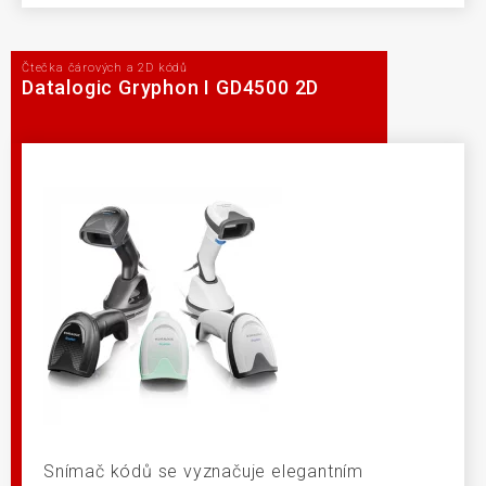
Čtečka čárových a 2D kódů
Datalogic Gryphon I GD4500 2D
Snímač kódů se vyznačuje elegantním