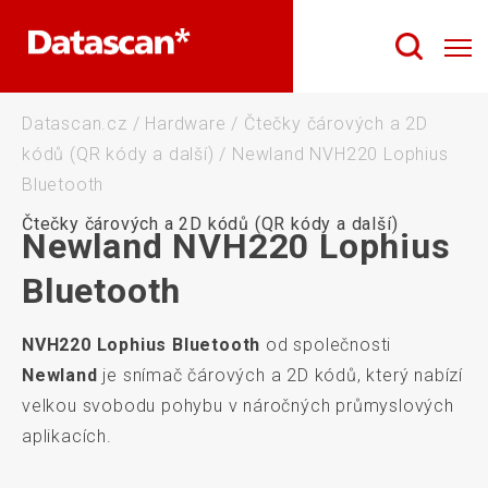
Datascan.cz
/
Hardware
/
Čtečky čárových a 2D
kódů (QR kódy a další)
/
Newland NVH220 Lophius
Bluetooth
Čtečky čárových a 2D kódů (QR kódy a další)
Newland NVH220 Lophius
Bluetooth
NVH220 Lophius Bluetooth
od společnosti
Newland
je snímač čárových a 2D kódů, který nabízí
velkou svobodu pohybu v náročných průmyslových
aplikacích.