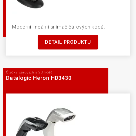
Moderní lineární snímač čárových kódů.
DETAIL PRODUKTU
Čtečka čárových a 2D kódů
Datalogic Heron HD3430