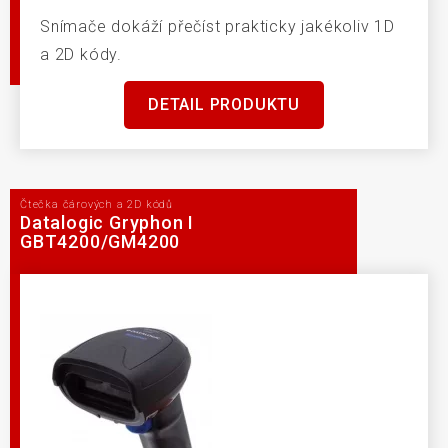
Snímače dokáží přečíst prakticky jakékoliv 1D
a 2D kódy.
DETAIL PRODUKTU
Čtečka čárových a 2D kódů
Datalogic Gryphon I
GBT4200/GM4200