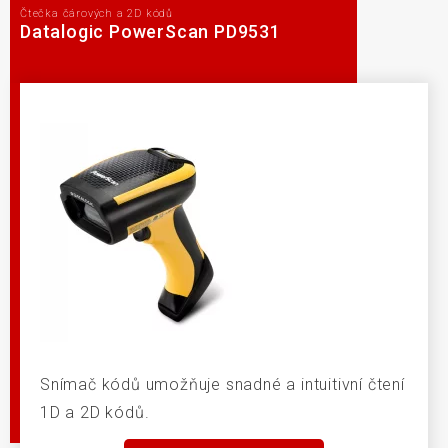
Čtečka čárových a 2D kódů
Datalogic PowerScan PD9531
Snímač kódů umožňuje snadné a intuitivní čtení
1D a 2D kódů.