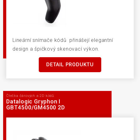
Lineární snímače kódů přinášejí elegantní
design a špičkový skenovací výkon.
DETAIL PRODUKTU
Čtečka čárových a 2D kódů
Datalogic Gryphon I
GBT4500/GM4500 2D