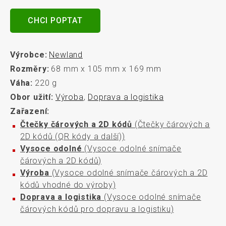
CHCI POPTAT
Výrobce:
Newland
Rozměry:
68 mm x 105 mm x 169 mm
Váha:
220 g
Obor užití:
Výroba
,
Doprava a logistika
Zařazení:
Čtečky čárových a 2D kódů
(Čtečky čárových a
2D kódů (QR kódy a další))
Vysoce odolné
(Vysoce odolné snímače
čárových a 2D kódů)
Výroba
(Vysoce odolné snímače čárových a 2D
kódů vhodné do výroby)
Doprava a logistika
(Vysoce odolné snímače
čárových kódů pro dopravu a logistiku)