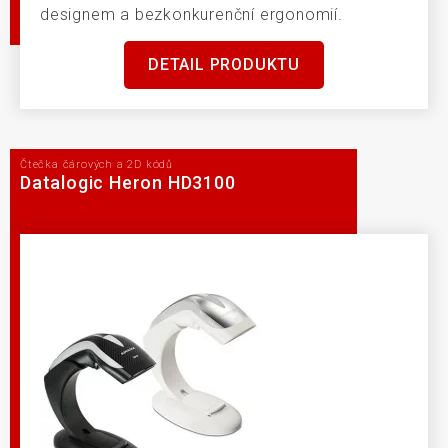
designem a bezkonkurenční ergonomií.
DETAIL PRODUKTU
Čtečka čárových a 2D kódů
Datalogic Heron HD3100