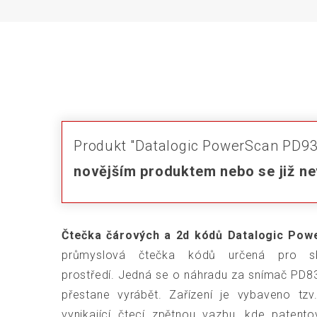
Produkt "Datalogic PowerScan PD93
novějším produktem nebo se již ne
Čtečka čárových a 2d kódů Datalogic Po
průmyslová čtečka kódů určená pro s
prostředí.
Jedná se o náhradu za snímač PD83
přestane vyrábět. Zařízení je vybaveno tzv
vynikající čtecí zpětnou vazbu, kde patent