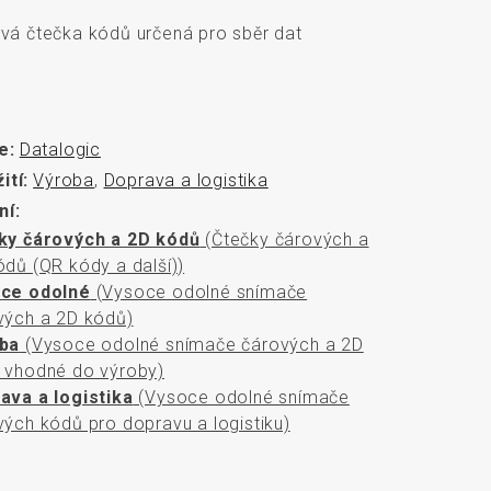
rozměrů
vá čtečka kódů určená pro sběr dat
e:
Datalogic
ití:
Výroba
,
Doprava a logistika
ní:
ky čárových a 2D kódů
(Čtečky čárových a
ódů (QR kódy a další))
ce odolné
(Vysoce odolné snímače
vých a 2D kódů)
ba
(Vysoce odolné snímače čárových a 2D
 vhodné do výroby)
ava a logistika
(Vysoce odolné snímače
vých kódů pro dopravu a logistiku)