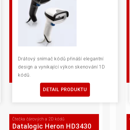
Drátový snímač kódů přináší elegantní
design a vynikající výkon skenování 1D
kódů.
DETAIL PRODUKTU
Čtečka čárových a 2D kódů
Datalogic Heron HD3430