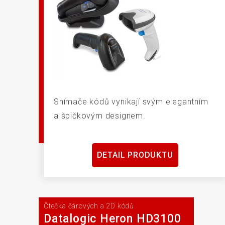
Snímače kódů vynikají svým elegantním
a špičkovým designem.
DETAIL PRODUKTU
Čtečka čárových a 2D kódů
Datalogic Heron HD3100