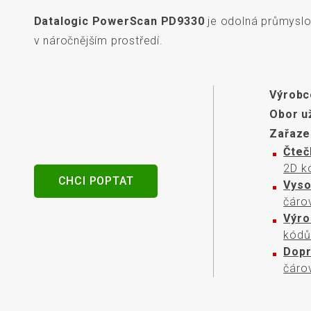
senzory
Datalogic PowerScan PD9330
je odolná průmyslo
v náročnějším prostředí.
Výrobc
Obor už
Zařaze
Čteč
2D k
CHCI POPTAT
Vyso
čáro
Výro
kódů
Dopr
čáro