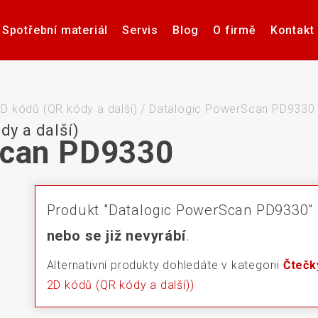
Spotřební materiál
Servis
Blog
O firmě
Kontakt
Software pro návrh, tisk a
Příslušenství k tiskárnám
Tiskárny samolepicích
Poptávka hardware
Případové studie
Videa – manuály
Software pro
Zdravotnick
Pultové p
správu etiket
štítků
karet
sní
D kódů (QR kódy a další)
/
Datalogic PowerScan PD9330
dy a další)
Scan PD9330
če
Aplikátory etiket
Systémy stro
Produkt "Datalogic PowerScan PD9330"
nebo se již nevyrábí
.
Alternativní produkty dohledáte v kategorii
Čtečk
2D kódů (QR kódy a další))
Elektronické teplotní
Interakti