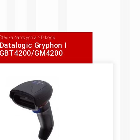
Čtečka čárových a 2D kódů
Datalogic Gryphon I
GBT4200/GM4200