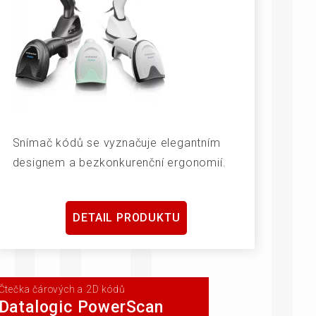
Snímač kódů se vyznačuje elegantním
designem a bezkonkurenční ergonomií.
DETAIL PRODUKTU
Čtečka čárových a 2D kódů
Datalogic PowerScan