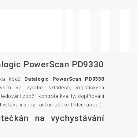
talogic PowerScan PD9330
ečka kódů
Datalogic PowerScan PD9330
evším ve výrobě, skladech, logistických
sledování zboží, kontrola kvality, doplňování
hystávání zboží, automatické třídění apod.).
tečkán na vychystávání