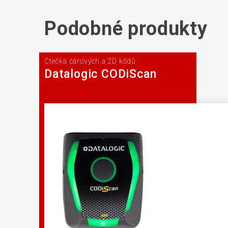
Podobné produkty
Čtečka čárových a 2D kódů
Datalogic CODiScan