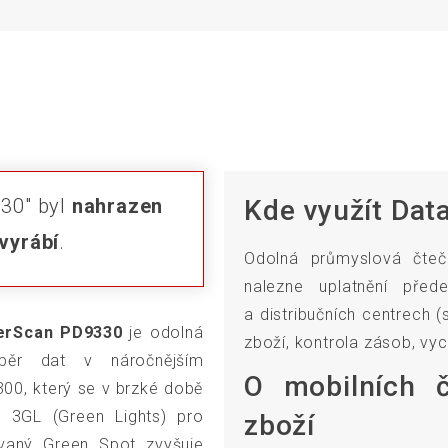
30" byl
nahrazen
Kde využít Da
vyrábí
.
Odolná průmyslová čt
nalezne uplatnění před
a distribučních centrech (
werScan PD9330
je odolná
zboží, kontrola zásob, vyc
běr dat v náročnějším
O mobilních č
00, který se v brzké době
. 3GL (Green Lights) pro
zboží
ovaný Green Spot zvyšuje