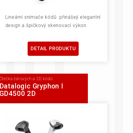
Lineární snímače kódů přinášejí elegantní
design a špičkový skenovací výkon.
DETAIL PRODUKTU
Čtečka čárových a 2D kódů
Datalogic Gryphon I
GD4500 2D