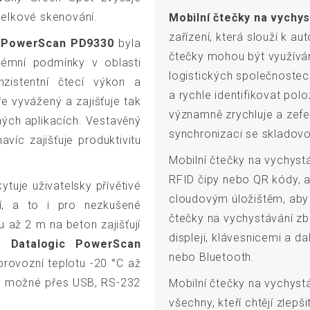
 celkové skenování.
Mobilní čtečky na vychys
zařízení, která slouží k a
c PowerScan PD9330
byla
čtečky mohou být využívá
rémní podmínky v oblasti
logistických společnostec
nzistentní čtecí výkon a
a rychle identifikovat pol
e vyvážený a zajišťuje tak
významně zrychluje a zefe
ných aplikacích. Vestavěný
synchronizaci se skladov
víc zajišťuje produktivitu
Mobilní čtečky na vychyst
RFID čipy nebo QR kódy, 
tuje uživatelsky přívětivé
cloudovým úložištěm, aby
ní, a to i pro nezkušené
čtečky na vychystávání z
u až 2 m na beton zajišťují
displeji, klávesnicemi a da
ů Datalogic PowerScan
nebo Bluetooth.
rovozní teplotu -20 °C až
je možné přes USB, RS-232
Mobilní čtečky na vychystá
všechny, kteří chtějí zlepš