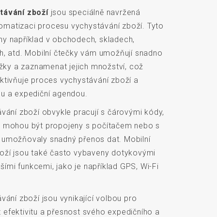
távání zboží
jsou speciálně navržená
utomatizaci procesu vychystávání zboží. Tyto
ny například v obchodech, skladech,
h, atd. Mobilní čtečky vám umožňují snadno
ožky a zaznamenat jejich množství, což
ktivňuje proces vychystávání zboží a
ou a expediční agendou.
ávání zboží obvykle pracují s čárovými kódy,
a mohou být propojeny s počítačem nebo s
 umožňovaly snadný přenos dat. Mobilní
boží jsou také často vybaveny dotykovými
lšími funkcemi, jako je například GPS, Wi-Fi
vání zboží jsou vynikající volbou pro
it efektivitu a přesnost svého expedičního a