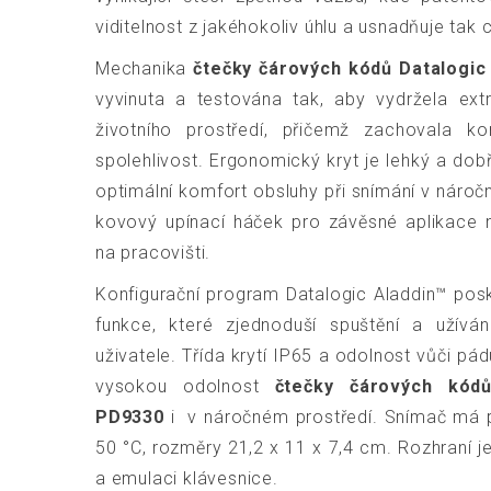
viditelnost z jakéhokoliv úhlu a usnadňuje tak
Mechanika
čtečky čárových kódů Datalogi
vyvinuta a testována tak, aby vydržela ext
životního prostředí, přičemž zachovala ko
spolehlivost. Ergonomický kryt je lehký a dobř
optimální komfort obsluhy při snímání v nároč
kovový upínací háček pro závěsné aplikace na
na pracovišti.
Konfigurační program Datalogic Aladdin™ posky
funkce, které zjednoduší spuštění a užívá
uživatele. Třída krytí IP65 a odolnost vůči pád
vysokou odolnost
čtečky čárových kód
PD9330
i v náročném prostředí. Snímač má p
50 °C, rozměry 21,2 x 11 x 7,4 cm. Rozhraní 
a emulaci klávesnice.