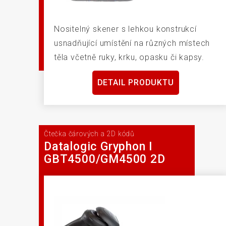
Nositelný skener s lehkou konstrukcí
usnadňující umístění na různých místech
těla včetně ruky, krku, opasku či kapsy.
DETAIL PRODUKTU
Čtečka čárových a 2D kódů
Datalogic Gryphon I
GBT4500/GM4500 2D