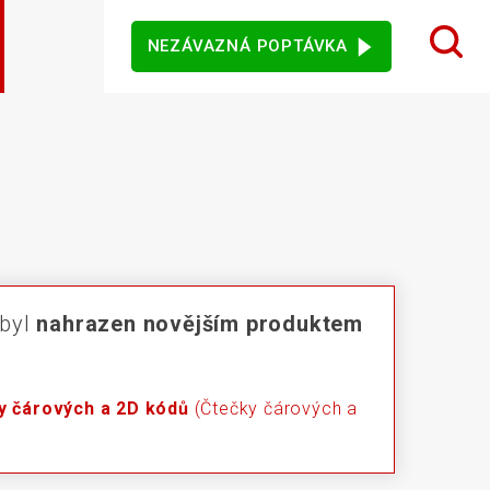
NEZÁVAZNÁ POPTÁVKA
 design karet
ý sortiment
rezentační
Dotykové monitory
Ostatní software
mače
jového vidění
Senzory
 byl
nahrazen novějším produktem
y čárových a 2D kódů
(Čtečky čárových a
vní kiosky
Automatické měření