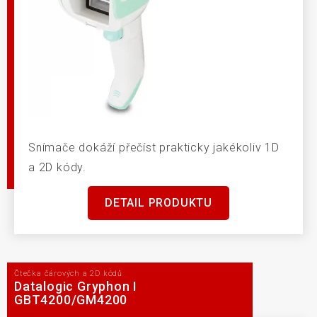
Snímače dokáží přečíst prakticky jakékoliv 1D
a 2D kódy.
DETAIL PRODUKTU
Čtečka čárových a 2D kódů
Datalogic Gryphon I
GBT4200/GM4200