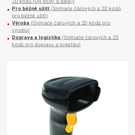
2D kódů (QR kódy a další))
Pro běžné užití
(Snímače čárových a 2D kódů
pro běžné užití)
Výroba
(Snímače čárových a 2D kódů pro
výrobu)
Doprava a logistika
(Snímače čárových a 2D
kódů pro dopravu a logistiku)