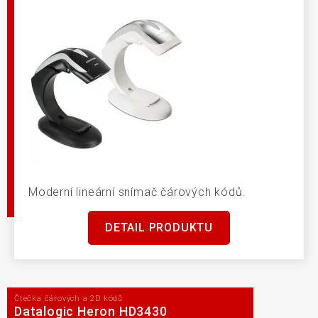
Moderní lineární snímač čárových kódů.
DETAIL PRODUKTU
Čtečka čárových a 2D kódů
Datalogic Heron HD3430