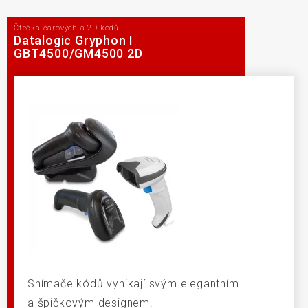
Čtečka čárových a 2D kódů
Datalogic Gryphon I
GBT4500/GM4500 2D
Snímače kódů vynikají svým elegantním
a špičkovým designem.