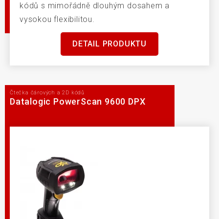
kódů s mimořádně dlouhým dosahem a
vysokou flexibilitou.
DETAIL PRODUKTU
Čtečka čárových a 2D kódů
Datalogic PowerScan 9600 DPX