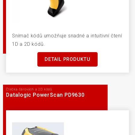
Snímač kódů umožňuje snadné a intuitivní čtení
1D a 2D kódů.
DETAIL PRODUKTU
Čtečka čárových a 2D kódů
Datalogic PowerScan PD9630