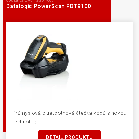
Čtečka čárových a 2D kódů
Datalogic PowerScan PBT9100
Průmyslová bluetoothová čtečka kódů s novou
technologií.
DETAIL PRODUKTU