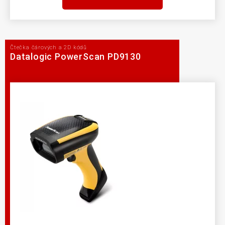
Čtečka čárových a 2D kódů
Datalogic PowerScan PD9130