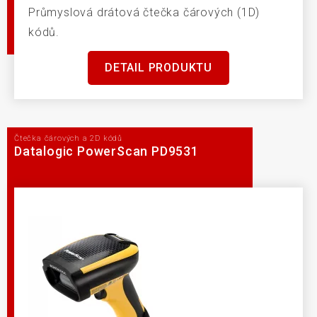
Průmyslová drátová čtečka čárových (1D)
kódů.
DETAIL PRODUKTU
Čtečka čárových a 2D kódů
Datalogic PowerScan PD9531