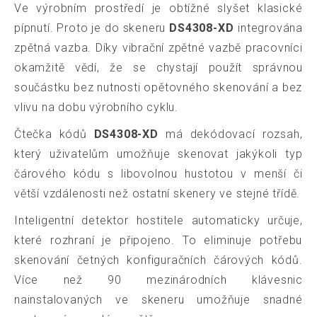
Ve výrobním prostředí je obtížné slyšet klasické
pípnutí. Proto je do skeneru
DS4308-XD
integrována
zpětná vazba. Díky vibrační zpětné vazbě pracovníci
okamžitě vědí, že se chystají použít správnou
součástku bez nutnosti opětovného skenování a bez
vlivu na dobu výrobního cyklu.
Čtečka kódů
DS4308-XD
má dekódovací rozsah,
který uživatelům umožňuje skenovat jakýkoli typ
čárového kódu s libovolnou hustotou v menší či
větší vzdálenosti než ostatní skenery ve stejné třídě.
Inteligentní detektor hostitele automaticky určuje,
které rozhraní je připojeno. To eliminuje potřebu
skenování četných konfiguračních čárových kódů.
Více než 90 mezinárodních klávesnic
nainstalovaných ve skeneru umožňuje snadné