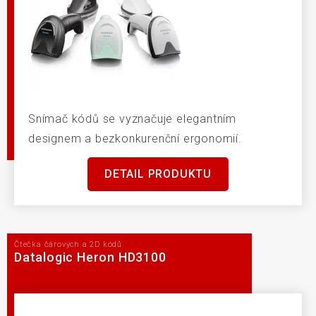
Snímač kódů se vyznačuje elegantním
designem a bezkonkurenční ergonomií.
DETAIL PRODUKTU
Čtečka čárových a 2D kódů
Datalogic Heron HD3100