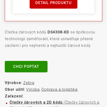
DETAIL PRODUKTU
Čtečka čárových kódů
DS4308-XD
se špičkovou
technologií zaměřování, která usnadňuje přesné
zacílení i pro nejmenší a nejhustší čárové kódy.
CHCI POPTAT
Výrobce:
Zebra
Obor užití:
Výroba
,
Doprava a logistika
Zařazení:
Čtečky čárových a 2D kódů
(Čtečky čárových a