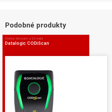
Podobné produkty
Čtečka čárových a 2D kódů
Datalogic CODiScan