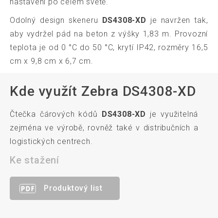
nastavení po celém světě.
Odolný design skeneru
DS4308-XD
je navržen tak,
aby vydržel pád na beton z výšky 1,83 m. Provozní
teplota je od 0 °C do 50 °C, krytí IP42, rozměry 16,5
cm x 9,8 cm x 6,7 cm.
Kde využít Zebra DS4308-XD
Čtečka čárových kódů
DS4308-XD
je využitelná
zejména ve výrobě, rovněž také v distribučních a
logistických centrech.
Ke stažení
Produktový list