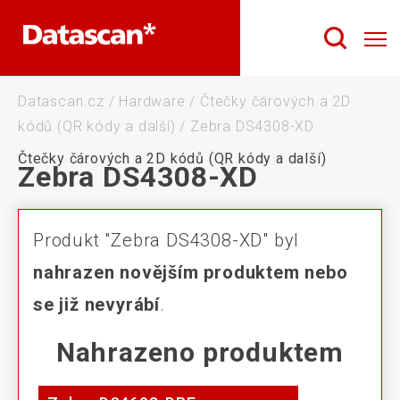
Datascan.cz
/
Hardware
/
Čtečky čárových a 2D
kódů (QR kódy a další)
/
Zebra DS4308-XD
Čtečky čárových a 2D kódů (QR kódy a další)
Zebra DS4308-XD
Produkt "Zebra DS4308-XD" byl
nahrazen novějším produktem nebo
se již nevyrábí
.
Nahrazeno produktem