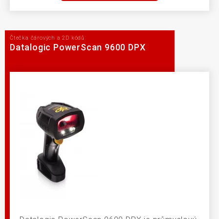
Čtečka čárových a 2D kódů
Datalogic PowerScan 9600 DPX