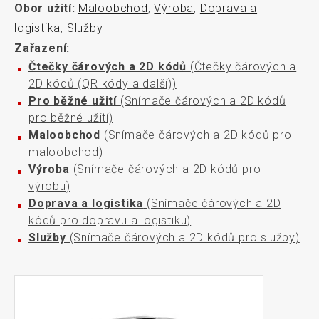
Obor užití:
Maloobchod
,
Výroba
,
Doprava a
logistika
,
Služby
Zařazení:
Čtečky čárových a 2D kódů
(Čtečky čárových a
2D kódů (QR kódy a další))
Pro běžné užití
(Snímače čárových a 2D kódů
pro běžné užití)
Maloobchod
(Snímače čárových a 2D kódů pro
maloobchod)
Výroba
(Snímače čárových a 2D kódů pro
výrobu)
Doprava a logistika
(Snímače čárových a 2D
kódů pro dopravu a logistiku)
Služby
(Snímače čárových a 2D kódů pro služby)