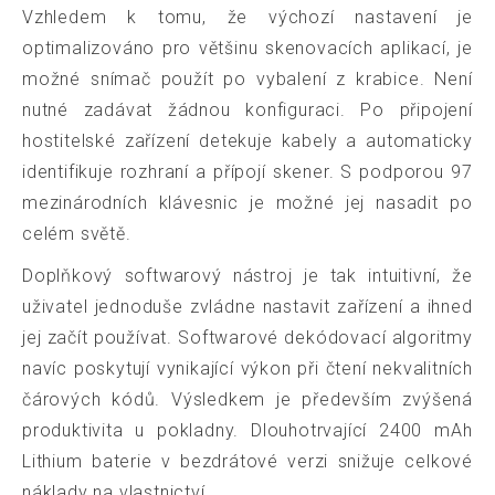
Vzhledem k tomu, že výchozí nastavení je
optimalizováno pro většinu skenovacích aplikací, je
možné snímač použít po vybalení z krabice. Není
nutné zadávat žádnou konfiguraci. Po připojení
hostitelské zařízení detekuje kabely a automaticky
identifikuje rozhraní a přípojí skener. S podporou 97
mezinárodních klávesnic je možné jej nasadit po
celém světě.
Doplňkový softwarový nástroj je tak intuitivní, že
uživatel jednoduše zvládne nastavit zařízení a ihned
jej začít používat. Softwarové dekódovací algoritmy
navíc poskytují vynikající výkon při čtení nekvalitních
čárových kódů. Výsledkem je především zvýšená
produktivita u pokladny. Dlouhotrvající 2400 mAh
Lithium baterie v bezdrátové verzi snižuje celkové
náklady na vlastnictví.