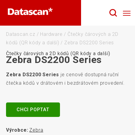
Datascan.cz
/
Hardware
/
Čtečky čárových a 2D
kódů (QR kódy a další)
/
Zebra DS2200 Series
Čtečky čárových a 2D kódů (QR kódy a další)
Zebra DS2200 Series
Zebra DS2200 Series
je cenově dostupná ruční
čtečka kódů v drátovém i bezdrátovém provedení.
CHCI POPTAT
Výrobce:
Zebra