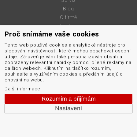
Servis
Blog
O firmě
Kontakt
Proč snímáme vaše cookies
GDPR
Mapa stránek
Tento web používá cookies a analytické nástroje pro
sledování návštěvnosti, které mohou obsahovat osobní
Cookies
údaje. Zároveň je vám také personalizován obsah a
zobrazeny relevantní nabídky pomoci cílené reklamy na
obchod@datascan.cz
dalších webech. Kliknutím na tlačítko rozumím,
souhlasíte s využíváním cookies a předáním údajů o
+420 513 035 401
chování na webu.
Další informace
Rozumím a přijímám
Od roku 1992 dodáváme systémy pro čtení a tisk
Nastavení
čárových kódů: snímače čárových kódů, tiskárny karet
a etiket, mobilní terminály, aplikátory etiket, systémy
strojového vidění, software, bezdrátové sítě, etikety a
barvicí pásky. Školíme a servisujeme. Mezi naši