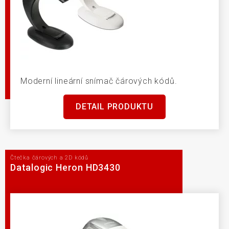
Moderní lineární snímač čárových kódů.
DETAIL PRODUKTU
Čtečka čárových a 2D kódů
Datalogic Heron HD3430