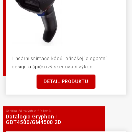
Lineární snímače kódů přinášejí elegantní
design a špičkový skenovací výkon.
DETAIL PRODUKTU
Čtečka čárových a 2D kódů
Datalogic Gryphon I
GBT4500/GM4500 2D