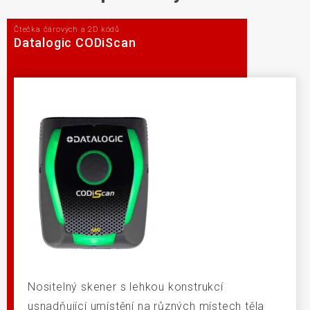
Čtečka čárových a 2D kódů
Datalogic CODiScan
Nositelný skener s lehkou konstrukcí
usnadňující umístění na různých místech těla