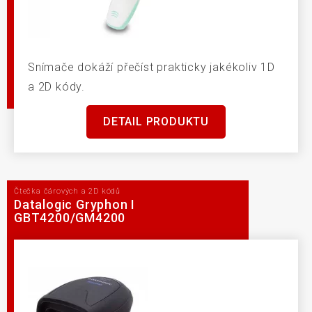
Snímače dokáží přečíst prakticky jakékoliv 1D
a 2D kódy.
DETAIL PRODUKTU
Čtečka čárových a 2D kódů
Datalogic Gryphon I
GBT4200/GM4200