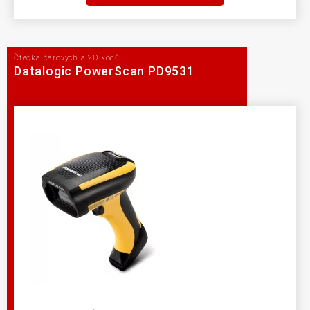
Čtečka čárových a 2D kódů
Datalogic PowerScan PD9531