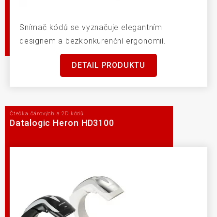
Snímač kódů se vyznačuje elegantním
designem a bezkonkurenční ergonomií.
DETAIL PRODUKTU
Čtečka čárových a 2D kódů
Datalogic Heron HD3100