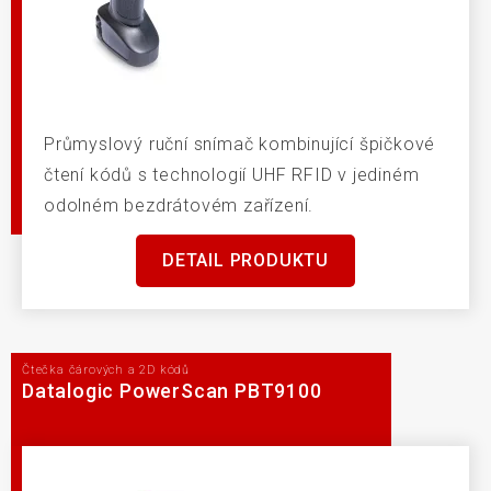
Průmyslový ruční snímač kombinující špičkové
čtení kódů s technologií UHF RFID v jediném
odolném bezdrátovém zařízení.
DETAIL PRODUKTU
Čtečka čárových a 2D kódů
Datalogic PowerScan PBT9100