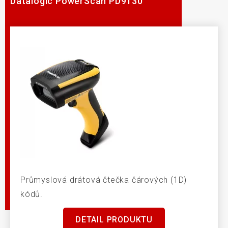
Datalogic PowerScan PD9130
Průmyslová drátová čtečka čárových (1D)
kódů.
DETAIL PRODUKTU