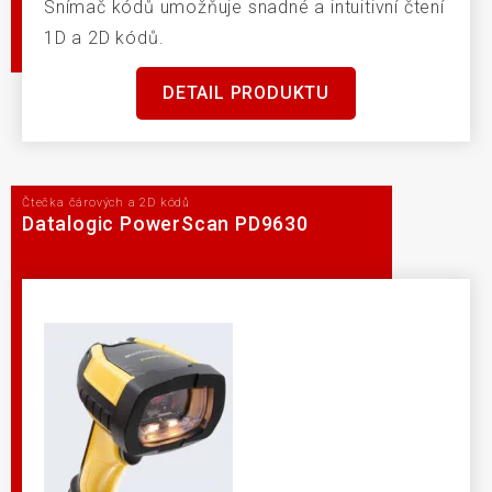
Snímač kódů umožňuje snadné a intuitivní čtení
1D a 2D kódů.
DETAIL PRODUKTU
Čtečka čárových a 2D kódů
Datalogic PowerScan PD9630