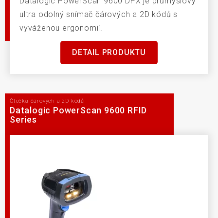
Datalogic PowerScan 9600 DPX je průmyslový
ultra odolný snímač čárových a 2D kódů s
vyváženou ergonomií.
DETAIL PRODUKTU
Čtečka čárových a 2D kódů
Datalogic PowerScan 9600 RFID
Series