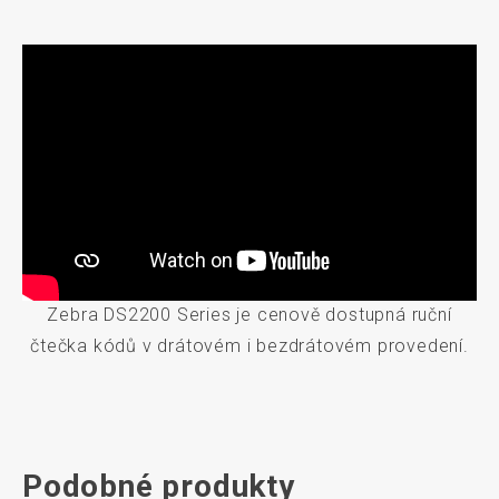
Zebra DS2200 Series je cenově dostupná ruční
čtečka kódů v drátovém i bezdrátovém provedení.
Podobné produkty