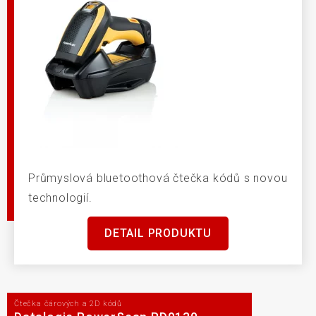
Průmyslová bluetoothová čtečka kódů s novou
technologií.
DETAIL PRODUKTU
Čtečka čárových a 2D kódů