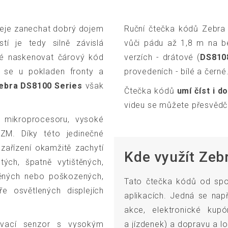
deje zanechat dobrý dojem
Ruční čtečka kódů Zebra 
tí je tedy silně závislá
vůči pádu až 1,8 m na be
tné naskenovat čárový kód
verzích - drátové (
DS810
ří se u pokladen fronty a
provedeních - bílé a černé
ebra DS8100 Series
však
Čtečka kódů
umí číst i 
videu se můžete přesvědči
 mikroprocesoru, vysoké
RZM. Díky této jedinečné
zařízení okamžitě zachytí
Kde využít Zeb
tých, špatně vytištěných,
štěných nebo poškozených,
Tato čtečka kódů od spo
e osvětlených displejích
aplikacích. Jedná se nap
akce, elektronické kupó
vací senzor s vysokým
a jízdenek) a dopravu a lo