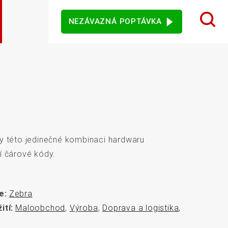
NEZÁVAZNÁ POPTÁVKA
 design karet
ý sortiment
rezentační
Dotykové monitory
Ostatní software
mače
íky této jedinečné kombinaci hardwaru
jového vidění
Senzory
ší čárové kódy.
e:
Zebra
ití:
Maloobchod
,
Výroba
,
Doprava a logistika
,
vní kiosky
Automatické měření