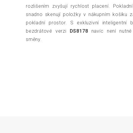
rozlišením zvyšují rychlost placení. Poklad
snadno skenují položky v nákupním košíku zá
pokladní prostor. S exkluzivní inteligentní 
bezdrátové verzi
DS8178
navíc není nutné 
směny.