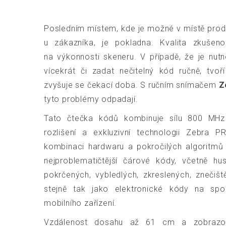
Posledním místem, kde je možné v místě pro
u zákazníka, je pokladna. Kvalita zkušenos
na výkonnosti skeneru. V případě, že je nu
vícekrát či zadat nečitelný kód ručně, tvo
zvyšuje se čekací doba. S ručním snímačem
Z
tyto problémy odpadají.
Tato čtečka kódů kombinuje sílu 800 MHz
rozlišení a exkluzivní technologii Zebra P
kombinaci hardwaru a pokročilých algoritmů 
nejproblematičtější čárové kódy, včetně hus
pokrčených, vybledlých, zkreslených, zneči
stejně tak jako elektronické kódy na spoř
mobilního zařízení.
Vzdálenost dosahu až 61 cm a zobrazo