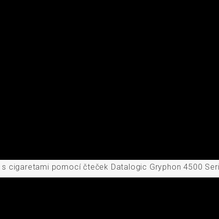
h s cigaretami pomocí čteček Datalogic Gryphon 4500 Ser