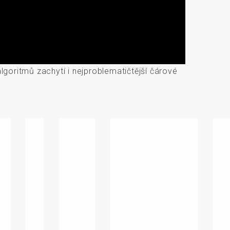
goritmů zachytí i nejproblematičtější čárové