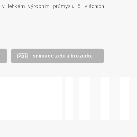
 v lehkém výrobním průmyslu či vládních
snimace zebra brozurka