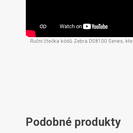
Ruční čtečka kódů Zebra DS8100 Series, kter
Podobné produkty