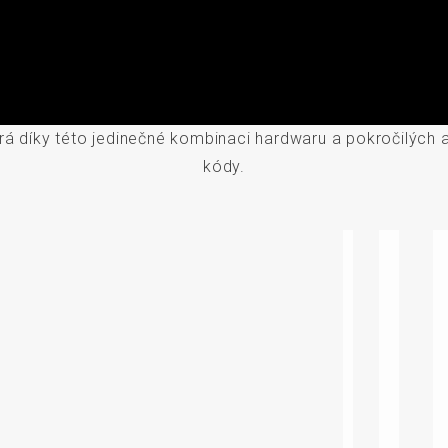
á díky této jedinečné kombinaci hardwaru a pokročilých al
kódy.