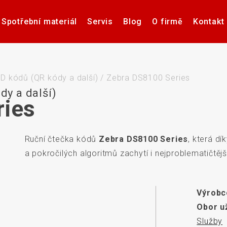
Spotřební materiál
Servis
Blog
O firmě
Kontakt
Software pro návrh, tisk a
Příslušenství k tiskárnám
Tiskárny samolepicích
Poptávka hardware
Případové studie
Videa – manuály
Software pro
Zdravotnick
Pultové p
správu etiket
štítků
karet
sní
D kódů (QR kódy a další)
/
Zebra DS8100 Series
dy a další)
ries
Ruční čtečka kódů
Zebra DS8100 Series
, která d
če
Aplikátory etiket
Systémy stro
a pokročilých algoritmů zachytí i nejproblematičtěj
Výrobc
Obor už
Elektronické teplotní
Interakti
Služby