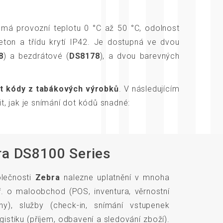
má provozní teplotu 0 °C až 50 °C, odolnost
ton a třídu krytí IP42. Je dostupná ve dvou
8
) a bezdrátové (
DS8178
), a dvou barevných
.
dot kódy z tabákových výrobků
. V následujícím
t, jak je snímání dot kódů snadné:
ra DS8100 Series
lečnosti
Zebra
nalezne uplatnění v mnoha
ř. o maloobchod (POS, inventura, věrnostní
ny), služby (check-in, snímání vstupenek
gistiku (příjem, odbavení a sledování zboží).