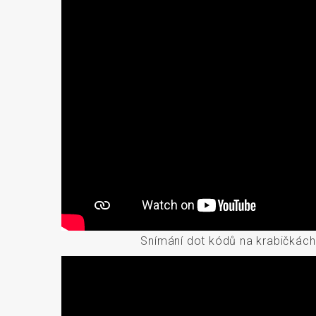
Snímání dot kódů na krabičkác