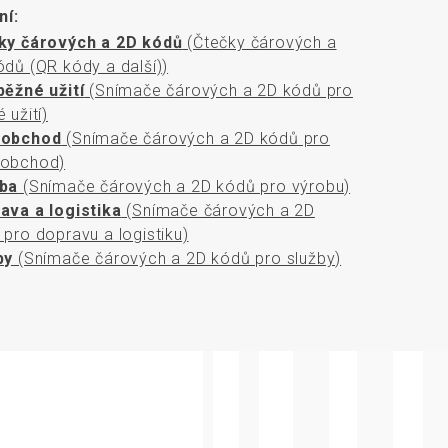
rozměrů
ní:
ky čárových a 2D kódů
(Čtečky čárových a
ódů (QR kódy a další))
běžné užití
(Snímače čárových a 2D kódů pro
 užití)
oobchod
(Snímače čárových a 2D kódů pro
obchod)
ba
(Snímače čárových a 2D kódů pro výrobu)
ava a logistika
(Snímače čárových a 2D
pro dopravu a logistiku)
by
(Snímače čárových a 2D kódů pro služby)