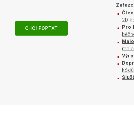
senzory
Zařaze
Čteč
2D k
Pro 
CHCI POPTAT
běžné
Mal
malo
Výro
Dopr
kódů 
Služ